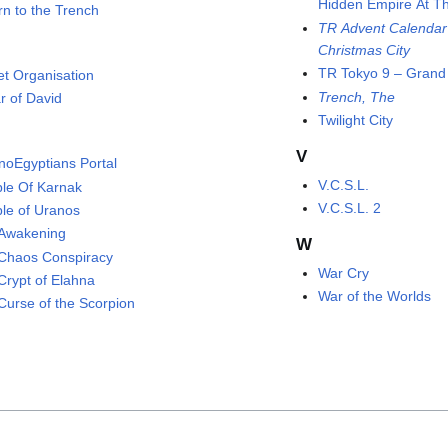
Hidden Empire At T
rn to the Trench
TR Advent Calendar 
Christmas City
TR Tokyo 9 – Grand 
et Organisation
Trench, The
r of David
Twilight City
V
noEgyptians Portal
V.C.S.L.
le Of Karnak
V.C.S.L. 2
le of Uranos
Awakening
W
Chaos Conspiracy
War Cry
Crypt of Elahna
War of the Worlds
Curse of the Scorpion