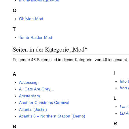
Might-and-Magic-Mod
O
Oblivion-Mod
T
Tomb-Raider-Mod
Seiten in der Kategorie „Mod“
Folgende 46 Seiten sind in dieser Kategorie, von 46 insgesamt.
I
A
Into
Accessing
Iron
All Cats Are Grey…
Amsterdam
L
Another Christmas Carnival
Last
Atlantis (Justin)
LB A
Atlantis 6 – Northern Station (Demo)
R
B