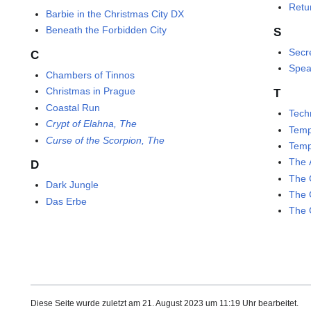
Retu
Barbie in the Christmas City DX
Beneath the Forbidden City
S
Secr
C
Spea
Chambers of Tinnos
Christmas in Prague
T
Coastal Run
Tech
Crypt of Elahna, The
Temp
Curse of the Scorpion, The
Temp
The 
D
The 
Dark Jungle
The 
Das Erbe
The 
Diese Seite wurde zuletzt am 21. August 2023 um 11:19 Uhr bearbeitet.