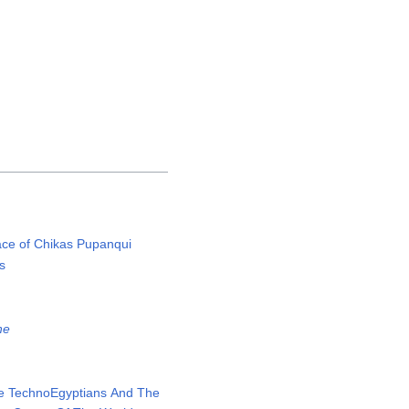
ace of Chikas Pupanqui
s
he
e TechnoEgyptians And The