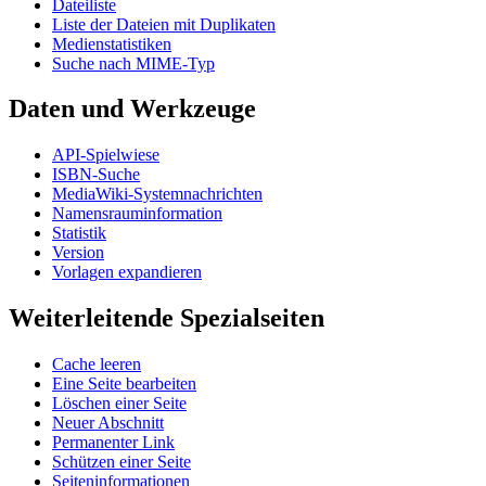
Dateiliste
Liste der Dateien mit Duplikaten
Medienstatistiken
Suche nach MIME-Typ
Daten und Werkzeuge
API-Spielwiese
ISBN-Suche
MediaWiki-Systemnachrichten
Namensrauminformation
Statistik
Version
Vorlagen expandieren
Weiterleitende Spezialseiten
Cache leeren
Eine Seite bearbeiten
Löschen einer Seite
Neuer Abschnitt
Permanenter Link
Schützen einer Seite
Seiteninformationen