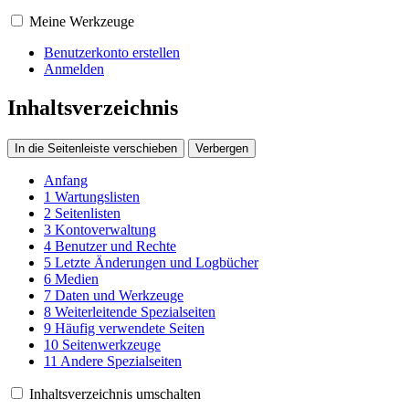
Meine Werkzeuge
Benutzerkonto erstellen
Anmelden
Inhaltsverzeichnis
In die Seitenleiste verschieben
Verbergen
Anfang
1
Wartungslisten
2
Seitenlisten
3
Kontoverwaltung
4
Benutzer und Rechte
5
Letzte Änderungen und Logbücher
6
Medien
7
Daten und Werkzeuge
8
Weiterleitende Spezialseiten
9
Häufig verwendete Seiten
10
Seitenwerkzeuge
11
Andere Spezialseiten
Inhaltsverzeichnis umschalten