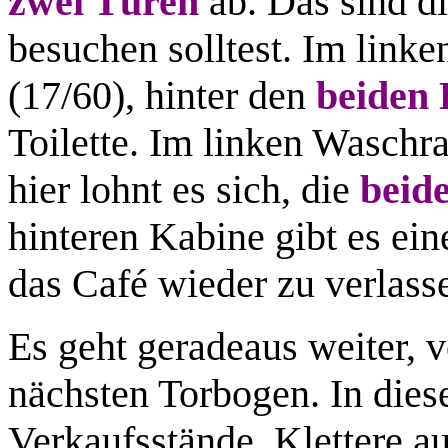
zwei Türen
ab. Das sind d
besuchen solltest. Im link
(17/60), hinter den
beiden 
Toilette. Im linken Waschra
hier lohnt es sich, die
beid
hinteren Kabine gibt es ei
das Café wieder zu verlass
Es geht geradeaus weiter, 
nächsten Torbogen. In dies
Verkaufsstände. Klettere a