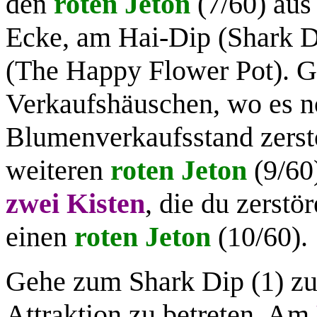
den
roten Jeton
(7/60) aus 
Ecke, am Hai-Dip (Shark D
(The Happy Flower Pot). Ge
Verkaufshäuschen, wo es 
Blumenverkaufsstand zerst
weiteren
roten Jeton
(9/60
zwei Kisten
, die du zerstö
einen
roten Jeton
(10/60).
Gehe zum Shark Dip (1) zu
Attraktion zu betreten. Am