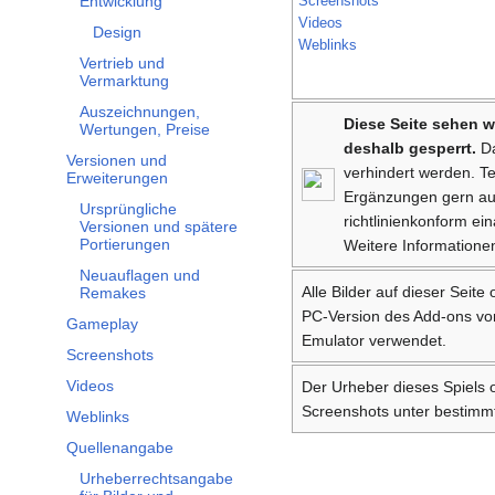
Screenshots
Entwicklung
Videos
Design
Weblinks
Vertrieb und
Vermarktung
Auszeichnungen,
Diese Seite sehen w
Wertungen, Preise
deshalb gesperrt.
Da
Versionen und
verhindert werden. T
Unterabschnitt Versionen und Erweiterungen umschalten
Erweiterungen
Ergänzungen gern auf 
Ursprüngliche
richtlinienkonform ein
Versionen und spätere
Portierungen
Weitere Informationen
Neuauflagen und
Alle Bilder auf dieser Sei
Remakes
PC-Version des Add-ons vo
Gameplay
Emulator verwendet.
Screenshots
Videos
Der Urheber dieses Spiels 
Screenshots unter bestimm
Weblinks
Quellenangabe
Unterabschnitt Quellenangabe umschalten
Urheberrechtsangabe