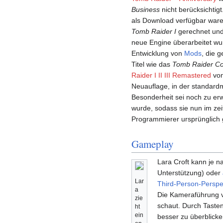
Business
nicht berücksichtigt
als Download verfügbar war
Tomb Raider I
gerechnet und 
neue Engine überarbeitet wu
Entwicklung von
Mods
, die 
Titel wie das
Tomb Raider C
Raider I II III Remastered
von
Neuauflage, in der standard
Besonderheit sei noch zu erw
wurde, sodass sie nun im zeit
Programmierer ursprünglich 
Gameplay
Lara Croft kann je 
Unterstützung) oder
Lar
Third-Person-Perspe
a
Die Kameraführung ve
zie
schaut. Durch Tasten
ht
ein
besser zu überblicke