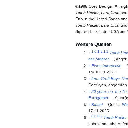
©1998 Core Design. All righ
Tomb Raider
,
Lara Croft
an
Enix in the United States and 
Tomb Raider
,
Lara Croft
un
Square Enix in den USA und/
Weitere Quellen
1,0
1,1
1,2
↑
Tomb Raid
der Autoren
, abger
↑
Eidos Interactive
Q
am 10.11.2025
↑
Lara Croft Buys Th
Costikyan, abgerufen
↑
20 years on, the To
Eurogamer
, Autor(
↑
Bastet
Quelle:
Wik
17.11.2025
6,0
6,1
↑
Tomb Raider:
unbekannt, abgerufen