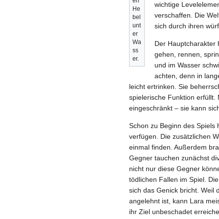
en
wichtige Leveleleme
He
verschaffen. Die Wel
bel
unt
sich durch ihren wür
er
Wa
Der Hauptcharakter 
ss
gehen, rennen, sprin
er.
und im Wasser schwi
achten, denn in lang
leicht ertrinken. Sie beherr
spielerische Funktion erfüll
eingeschränkt – sie kann sich
Schon zu Beginn des Spiels h
verfügen. Die zusätzlichen W
einmal finden. Außerdem bra
Gegner tauchen zunächst div
nicht nur diese Gegner kön
tödlichen Fallen im Spiel. Die
sich das Genick bricht. Weil
angelehnt ist, kann Lara mei
ihr Ziel unbeschadet erreich