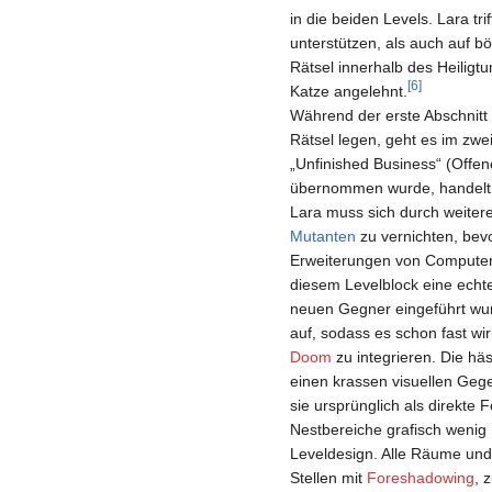
in die beiden Levels. Lara tri
unterstützen, als auch auf bö
Rätsel innerhalb des Heiligt
[
6
]
Katze angelehnt.
Während der erste Abschnitt 
Rätsel legen, geht es im zwei
„Unfinished Business“ (Offen
übernommen wurde, handelt es
Lara muss sich durch weitere
Mutanten
zu vernichten, bevo
Erweiterungen von Computers
diesem Levelblock eine echte
neuen Gegner eingeführt wur
auf, sodass es schon fast wi
Doom
zu integrieren. Die hä
einen krassen visuellen Geg
sie ursprünglich als direkte 
Nestbereiche grafisch wenig 
Leveldesign. Alle Räume und
Stellen mit
Foreshadowing
, 