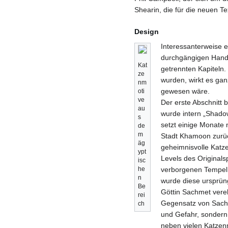
Shearin, die für die neuen Te
Design
Interessanterweise 
durchgängigen Handl
Kat
getrennten Kapiteln
ze
wurden, wirkt es gan
nm
gewesen wäre.
oti
ve
Der erste Abschnitt b
au
wurde intern „Shado
s
setzt einige Monate 
de
m
Stadt Khamoon zurüc
äg
geheimnisvolle Katze
ypt
Levels des Originals
isc
he
verborgenen Tempel, 
n
wurde diese ursprüng
Be
Göttin Sachmet vere
rei
Gegensatz von Sachme
ch
und Gefahr, sondern
neben vielen Katzen