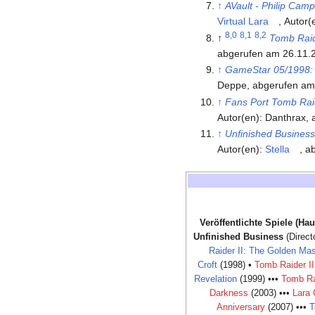
↑
AVault - Philip Camp
Virtual Lara
, Autor
8,0
8,1
8,2
↑
Tomb Raid
abgerufen am 26.11.2
↑
GameStar 05/1998: 
Deppe, abgerufen am
↑
Fans Port Tomb Rai
Autor(en): Danthrax,
↑
Unfinished Busines
Autor(en):
Stella
, a
Veröffentlichte Spiele (Hau
Unfinished Business
(Direct
Raider II: The Golden Ma
Croft
(1998) •
Tomb Raider III
Revelation
(1999) •••
Tomb Ra
Darkness
(2003) •••
Lara 
Anniversary
(2007) •••
T