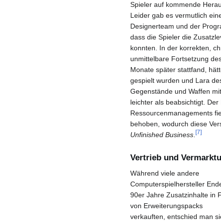
Spieler auf kommende Herau
Leider gab es vermutlich e
Designerteam und der Program
dass die Spieler die Zusatzl
konnten. In der korrekten, ch
unmittelbare Fortsetzung de
Monate später stattfand, hät
gespielt wurden und Lara de
Gegenstände und Waffen mit
leichter als beabsichtigt. D
Ressourcenmanagements fiel
behoben, wodurch diese Versi
[
7
]
Unfinished Business
.
Vertrieb und Vermarkt
Während viele andere
Computerspielhersteller End
90er Jahre Zusatzinhalte in
von Erweiterungspacks
verkauften, entschied man si