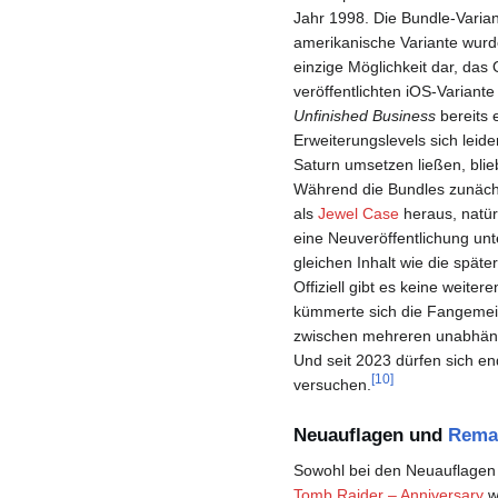
Jahr 1998. Die Bundle-Varian
amerikanische Variante wurde
einzige Möglichkeit dar, das
veröffentlichten iOS-Variant
Unfinished Business
bereits 
Erweiterungslevels sich leide
Saturn umsetzen ließen, blie
Während die Bundles zunäch
als
Jewel Case
heraus, natür
eine Neuveröffentlichung u
gleichen Inhalt wie die spät
Offiziell gibt es keine weite
kümmerte sich die Fangemei
zwischen mehreren unabhäng
Und seit 2023 dürfen sich en
[
10
]
versuchen.
Neuauflagen und
Rema
Sowohl bei den Neuauflagen
Tomb Raider – Anniversary
w