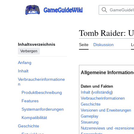
Zum
Inhalt
Hauptmenü
springen
Tomb Raider: U
Inhaltsverzeichnis
Seite
Diskussion
L
Verbergen
Anfang
Inhalt
Allgemeine Informatio
Verbraucherinformatione
Unterabschnitt Verbraucherinformationen umschalten
n
Daten und Fakten
Inhalt
(
vollständig
)
Produktbeschreibung
Verbraucherinformationen
Features
Geschichte
Systemanforderungen
Versionen und Erweiterungen
Gameplay
Kompatibilität
Steuerung
Geschichte
Nutzerreviews und -rezension
Unterabschnitt Geschichte umschalten