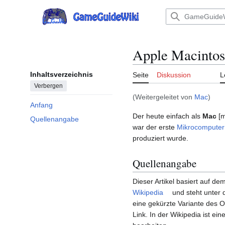
Zum
Inhalt
Hauptmenü
springen
Apple Macinto
Inhaltsverzeichnis
Seite
Diskussion
L
Verbergen
(Weitergeleitet von
Mac
)
Anfang
Der heute einfach als
Mac
[m
Quellenangabe
war der erste
Mikrocomputer
produziert wurde.
Quellenangabe
Dieser Artikel basiert auf dem
Wikipedia
und steht unter 
eine gekürzte Variante des Or
Link. In der Wikipedia ist ein