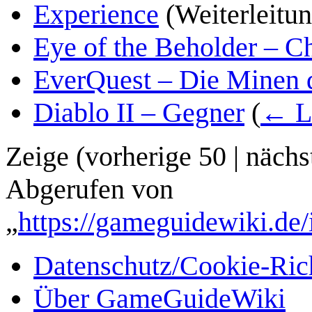
Experience
(Weiterleitun
Eye of the Beholder – C
EverQuest – Die Minen d
Diablo II – Gegner
(
← L
Zeige (
vorherige 50
|
nächs
Abgerufen von
„
https://gameguidewiki.de/
Datenschutz/Cookie-Rich
Über GameGuideWiki