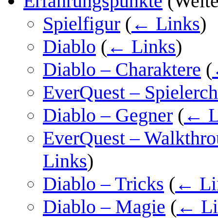
Erfahrungspunkte
(Weite
Spielfigur
(
← Links
)
Diablo
(
← Links
)
Diablo – Charaktere
(
EverQuest – Spielerch
Diablo – Gegner
(
← L
EverQuest – Walkthro
Links
)
Diablo – Tricks
(
← Li
Diablo – Magie
(
← Li