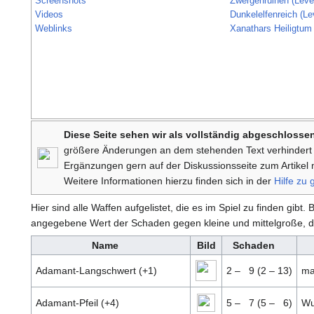
Screenshots
Zwergenruinen (Leve
Videos
Dunkelelfenreich (Le
Weblinks
Xanathars Heiligtum
Diese Seite sehen wir als vollständig abgeschlosse
größere Änderungen an dem stehenden Text verhindert 
Ergänzungen gern auf der Diskussionsseite zum Artikel mi
Weitere Informationen hierzu finden sich in der
Hilfe zu 
Hier sind alle Waffen aufgelistet, die es im Spiel zu finden gib
angegebene Wert der Schaden gegen kleine und mittelgroße, 
Name
Bild
Schaden
Adamant-Langschwert (+1)
2 –
9 (2 – 13)
ma
Adamant-Pfeil (+4)
5 –
7 (5 –
6)
Wu