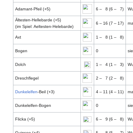
Adamant-Pfeil (+5)
6 –
8 (6 –
7)
Wu
Ältesten-Hellebarde (+5)
6 – 16 (7 – 17)
ma
(im Spiel: Aeltesten-Helebarde)
Axt
1 –
8 (1 –
8)
Bogen
0
sie
Dolch
1 –
4 (1 –
3)
Wu
Dreschflegel
2 –
7 (2 –
8)
Dunkelelfen
-Beil (+3)
4 – 11 (4 – 11)
ma
Dunkelelfen-Bogen
0
sie
Flicka (+5)
6 –
9 (6 –
8)
Wu
Guinsoo (+4)
5 –
8 (5 –
7)
Wu