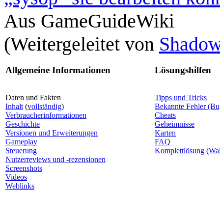
Aus GameGuideWiki
(Weitergeleitet von
Shadow 
Allgemeine Informationen
Lösungshilfen
Daten und Fakten
Tipps und Tricks
Inhalt
(
vollständig
)
Bekannte Fehler (Bu
Verbraucherinformationen
Cheats
Geschichte
Geheimnisse
Versionen und Erweiterungen
Karten
Gameplay
FAQ
Steuerung
Komplettlösung (Wa
Nutzerreviews und -rezensionen
Screenshots
Videos
Weblinks