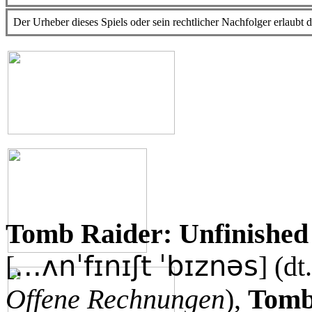
Der Urheber dieses Spiels oder sein rechtlicher Nachfolger erlau
Tomb Raider: Unfinished
...ʌnˈfɪnɪʃt
ˈbɪznəs
[
] (dt
Offene Rechnungen
),
Tomb