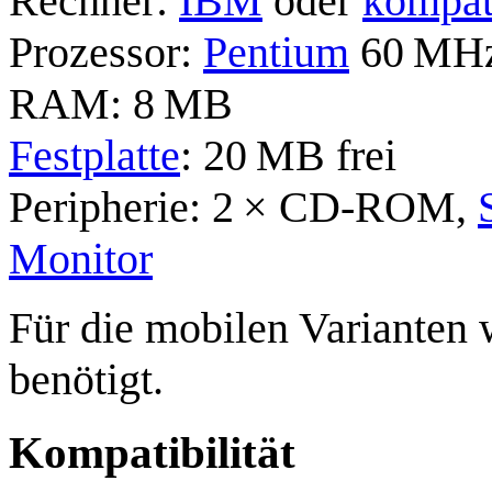
Rechner:
IBM
oder
kompat
Prozessor:
Pentium
60 MHz
RAM: 8 MB
Festplatte
: 20 MB frei
Peripherie: 2 × CD-ROM,
Monitor
Für die mobilen Varianten 
benötigt.
Kompatibilität