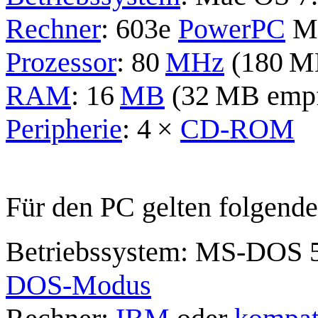
Rechner
: 603e
PowerPC
Ma
Prozessor
: 80
MHz
(180 M
RAM
: 16
MB
(32 MB empf
Peripherie
: 4 ×
CD-ROM
Für den PC gelten folgend
Betriebssystem: MS-DOS 5
DOS-Modus