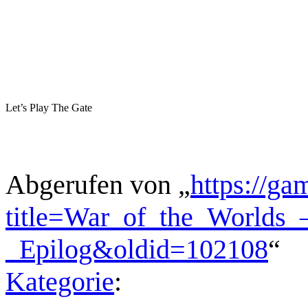
Let’s Play The Gate
Abgerufen von „
https://ga
title=War_of_the_Worlds
_Epilog&oldid=102108
“
Kategorie
: