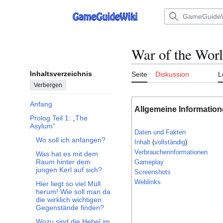
Zum
Inhalt
Hauptmenü
springen
War of the Wor
Inhaltsverzeichnis
Seite
Diskussion
L
Verbergen
Anfang
Allgemeine Informatio
Prolog Teil 1: „The
Unterabschnitt Prolog Teil 1: „The Asylum“ umschalten
Asylum“
Daten und Fakten
Wo soll ich anfangen?
Inhalt
(
vollständig
)
Verbraucherinformationen
Was hat es mit dem
Raum hinter dem
Gameplay
jungen Kerl auf sich?
Screenshots
Weblinks
Hier liegt so viel Müll
herum! Wie soll man da
die wirklich wichtigen
Gegenstände finden?
Wozu sind die Hebel im