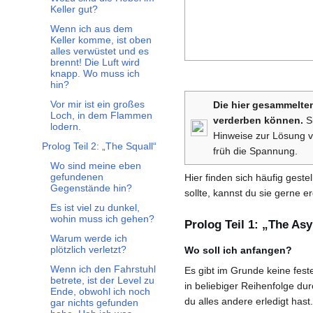
Keller gut?
Wenn ich aus dem
Keller komme, ist oben
alles verwüstet und es
brennt! Die Luft wird
knapp. Wo muss ich
hin?
Vor mir ist ein großes
Die hier gesammelten
Loch, in dem Flammen
verderben können.
Si
lodern.
Hinweise zur Lösung v
Prolog Teil 2: „The Squall“
früh die Spannung.
Unterabschnitt Prolog Teil 2: „The Squall“ umschalten
Wo sind meine eben
gefundenen
Hier finden sich häufig gest
Gegenstände hin?
sollte, kannst du sie gerne e
Es ist viel zu dunkel,
wohin muss ich gehen?
Prolog Teil 1: „The As
Warum werde ich
plötzlich verletzt?
Wo soll ich anfangen?
Wenn ich den Fahrstuhl
Es gibt im Grunde keine fes
betrete, ist der Level zu
in beliebiger Reihenfolge dur
Ende, obwohl ich noch
du alles andere erledigt hast.
gar nichts gefunden