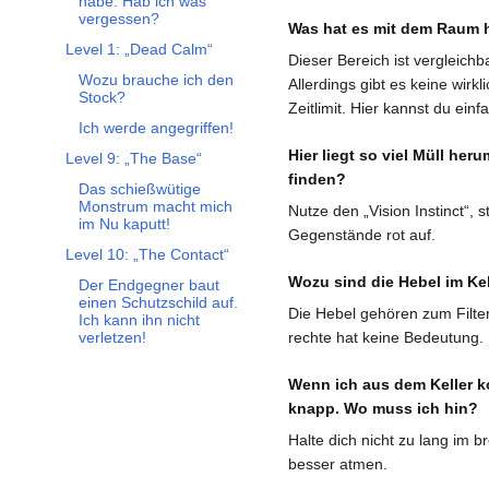
habe. Hab ich was
vergessen?
Was hat es mit dem Raum h
Level 1: „Dead Calm“
Dieser Bereich ist vergleich
Unterabschnitt Level 1: „Dead Calm“ umschalten
Wozu brauche ich den
Allerdings gibt es keine wirk
Stock?
Zeitlimit. Hier kannst du ei
Ich werde angegriffen!
Hier liegt so viel Müll he
Level 9: „The Base“
Unterabschnitt Level 9: „The Base“ umschalten
finden?
Das schießwütige
Monstrum macht mich
Nutze den „Vision Instinct“, 
im Nu kaputt!
Gegenstände rot auf.
Level 10: „The Contact“
Unterabschnitt Level 10: „The Contact“ umschalten
Wozu sind die Hebel im Kel
Der Endgegner baut
einen Schutzschild auf.
Die Hebel gehören zum Filter
Ich kann ihn nicht
rechte hat keine Bedeutung.
verletzen!
Wenn ich aus dem Keller ko
knapp. Wo muss ich hin?
Halte dich nicht zu lang im 
besser atmen.