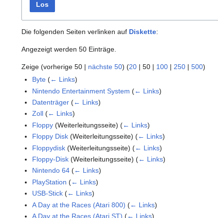
Los
Die folgenden Seiten verlinken auf
Diskette
:
Angezeigt werden 50 Einträge.
Zeige (
vorherige 50
|
nächste 50
) (
20
|
50
|
100
|
250
|
500
)
Byte
(
← Links
)
Nintendo Entertainment System
(
← Links
)
Datenträger
(
← Links
)
Zoll
(
← Links
)
Floppy
(Weiterleitungsseite)
(
← Links
)
Floppy Disk
(Weiterleitungsseite)
(
← Links
)
Floppydisk
(Weiterleitungsseite)
(
← Links
)
Floppy-Disk
(Weiterleitungsseite)
(
← Links
)
Nintendo 64
(
← Links
)
PlayStation
(
← Links
)
USB-Stick
(
← Links
)
A Day at the Races (Atari 800)
(
← Links
)
A Day at the Races (Atari ST)
(
← Links
)