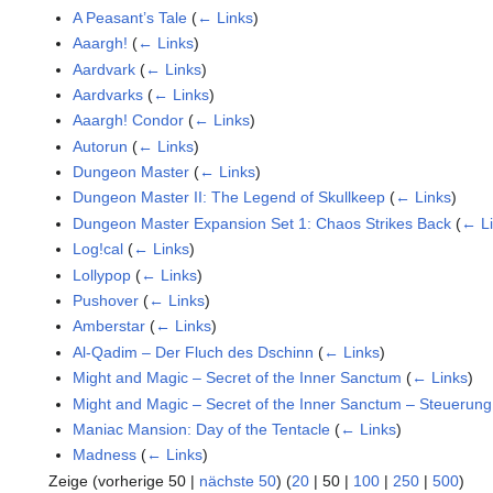
A Peasant’s Tale
(
← Links
)
Aaargh!
(
← Links
)
Aardvark
(
← Links
)
Aardvarks
(
← Links
)
Aaargh! Condor
(
← Links
)
Autorun
(
← Links
)
Dungeon Master
(
← Links
)
Dungeon Master II: The Legend of Skullkeep
(
← Links
)
Dungeon Master Expansion Set 1: Chaos Strikes Back
(
← L
Log!cal
(
← Links
)
Lollypop
(
← Links
)
Pushover
(
← Links
)
Amberstar
(
← Links
)
Al-Qadim – Der Fluch des Dschinn
(
← Links
)
Might and Magic – Secret of the Inner Sanctum
(
← Links
)
Might and Magic – Secret of the Inner Sanctum – Steuerung
Maniac Mansion: Day of the Tentacle
(
← Links
)
Madness
(
← Links
)
Zeige (
vorherige 50
|
nächste 50
) (
20
|
50
|
100
|
250
|
500
)