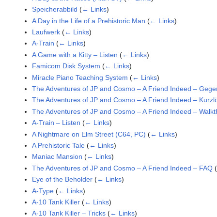
Speicherabbild
(
← Links
)
A Day in the Life of a Prehistoric Man
(
← Links
)
Laufwerk
(
← Links
)
A-Train
(
← Links
)
A Game with a Kitty – Listen
(
← Links
)
Famicom Disk System
(
← Links
)
Miracle Piano Teaching System
(
← Links
)
The Adventures of JP and Cosmo – A Friend Indeed – Gege
The Adventures of JP and Cosmo – A Friend Indeed – Kurz
The Adventures of JP and Cosmo – A Friend Indeed – Walk
A-Train – Listen
(
← Links
)
A Nightmare on Elm Street (C64, PC)
(
← Links
)
A Prehistoric Tale
(
← Links
)
Maniac Mansion
(
← Links
)
The Adventures of JP and Cosmo – A Friend Indeed – FAQ
Eye of the Beholder
(
← Links
)
A-Type
(
← Links
)
A-10 Tank Killer
(
← Links
)
A-10 Tank Killer – Tricks
(
← Links
)