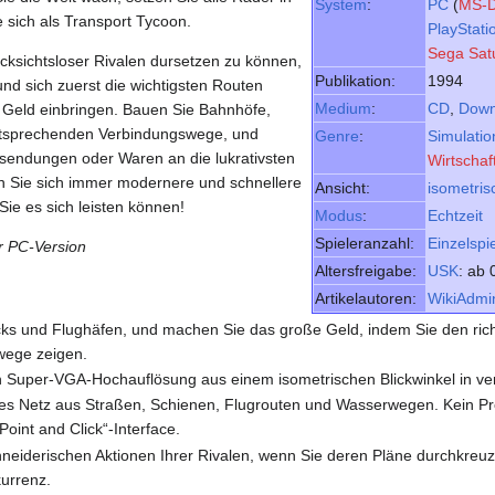
System
:
PC
(
MS-
sich als Transport Tycoon.
PlayStati
Sega Sat
cksichtsloser Rivalen dursetzen zu können,
Publikation:
1994
nd sich zuerst die wichtigsten Routen
Medium
:
CD
,
Down
e Geld einbringen. Bauen Sie Bahnhöfe,
ntsprechenden Verbindungswege, und
Genre
:
Simulatio
tsendungen oder Waren an die lukrativsten
Wirtschaf
en Sie sich immer modernere und schnellere
Ansicht:
isometris
ie es sich leisten können!
Modus
:
Echtzeit
Spieleranzahl:
Einzelspie
 PC-Version
Altersfreigabe:
USK
: ab 
Artikelautoren:
WikiAdmi
s und Flughäfen, und machen Sie das große Geld, indem Sie den richt
twege zeigen.
 in Super-VGA-Hochauflösung aus einem isometrischen Blickwinkel in v
xes Netz aus Straßen, Schienen, Flugrouten und Wasserwegen. Kein P
oint and Click“-Interface.
hneiderischen Aktionen Ihrer Rivalen, wenn Sie deren Pläne durchkreuze
urrenz.