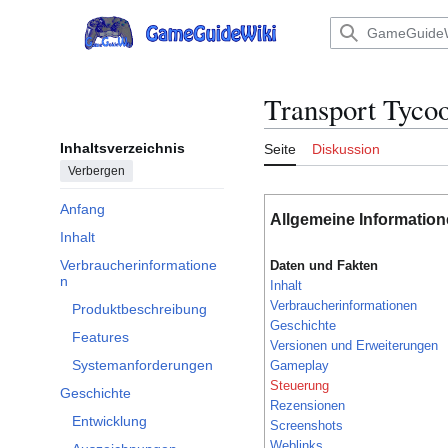
Zum
Inhalt
Hauptmenü
springen
Transport Tyco
Inhaltsverzeichnis
Seite
Diskussion
Verbergen
Anfang
Allgemeine Informatio
Inhalt
Verbraucherinformatione
Daten und Fakten
Unterabschnitt Verbraucherinformationen umschalten
n
Inhalt
Verbraucherinformationen
Produktbeschreibung
Geschichte
Features
Versionen und Erweiterungen
Systemanforderungen
Gameplay
Steuerung
Geschichte
Rezensionen
Unterabschnitt Geschichte umschalten
Entwicklung
Screenshots
Weblinks