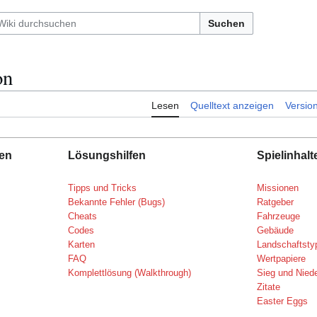
Suchen
on
Lesen
Quelltext anzeigen
Versio
nen
Lösungshilfen
Spielinhalt
Tipps und Tricks
Missionen
Bekannte Fehler (Bugs)
Ratgeber
Cheats
Fahrzeuge
Codes
Gebäude
Karten
Landschaftsty
FAQ
Wertpapiere
Komplettlösung (Walkthrough)
Sieg und Nied
Zitate
Easter Eggs