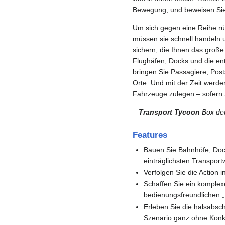
Bewegung, und beweisen Sie 
Um sich gegen eine Reihe rü
müssen sie schnell handeln u
sichern, die Ihnen das groß
Flughäfen, Docks und die e
bringen Sie Passagiere, Pos
Orte. Und mit der Zeit werd
Fahrzeuge zulegen – sofern S
–
Transport Tycoon
Box der
Features
Bauen Sie Bahnhöfe, Dock
einträglichsten Transpor
Verfolgen Sie die Action
Schaffen Sie ein komple
bedienungsfreundlichen „P
Erleben Sie die halsabsc
Szenario ganz ohne Konk