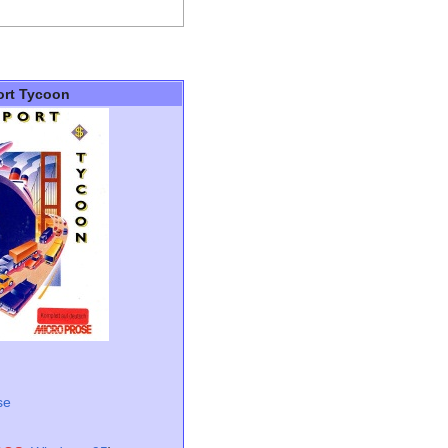
ort Tycoon
se