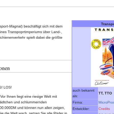
Transp
sport-Magnat
) beschäftigt sich mit dem
ines Transpoprtimperiums über Land-,
chienenverkehr spielt dabei die größte
ionen
! LOS!
auch bekannt
TT, TTO
als:
or Ihnen liegt eine riesige Welt mit
Städtchen und schlummernden
Firma:
MicroPro
00.000DM und können nun allen zeigen,
Entwickler:
Credits
Sie die Welt wach, setzen Sie alle Räder in