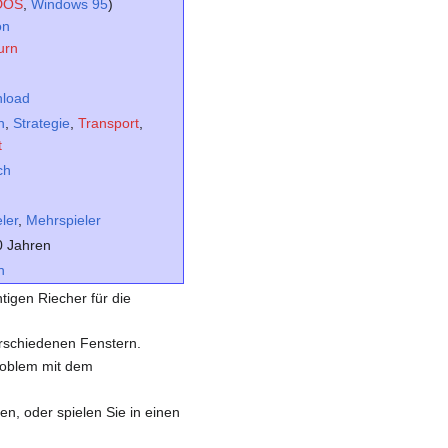
DOS
,
Windows 95
)
on
urn
load
n
,
Strategie
,
Transport
,
t
ch
ler
,
Mehrspieler
0 Jahren
n
igen Riecher für die
erschiedenen Fenstern.
roblem mit dem
n, oder spielen Sie in einen