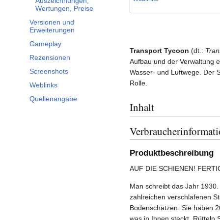
Auszeichnungen,
Wertungen, Preise
Versionen und
Erweiterungen
Gameplay
Transport Tycoon
(dt.:
Tran
Rezensionen
Aufbau und der Verwaltung e
Screenshots
Wasser- und Luftwege. Der S
Rolle.
Weblinks
Quellenangabe
Inhalt
Verbraucherinformat
Produktbeschreibung
AUF DIE SCHIENEN! FERTIG
Man schreibt das Jahr 1930. V
zahlreichen verschlafenen 
Bodenschätzen. Sie haben 2
was in Ihnen steckt. Rütteln 