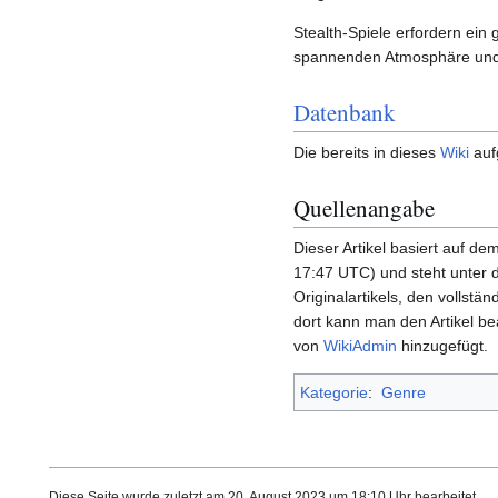
Stealth-Spiele erfordern e
spannenden Atmosphäre und 
Datenbank
Die bereits in dieses
Wiki
auf
Quellenangabe
Dieser Artikel basiert auf dem
17:47 UTC) und steht unter 
Originalartikels, den vollstän
dort kann man den Artikel b
von
WikiAdmin
hinzugefügt.
Kategorie
:
Genre
Diese Seite wurde zuletzt am 20. August 2023 um 18:10 Uhr bearbeitet.