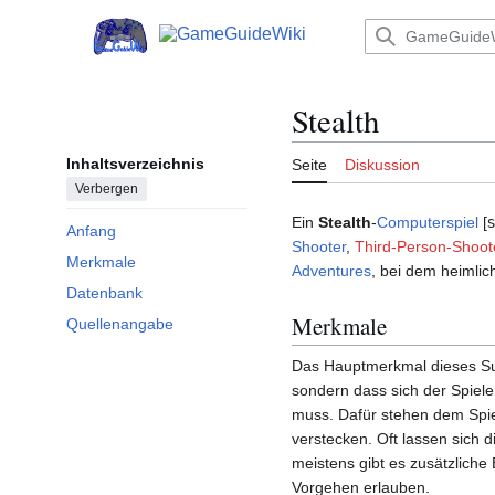
Zum
Inhalt
Hauptmenü
springen
Stealth
Inhaltsverzeichnis
Seite
Diskussion
Verbergen
Ein
Stealth
-
Computerspiel
[
s
Anfang
Shooter
,
Third-Person-Shoot
Merkmale
Adventures
, bei dem heimlic
Datenbank
Merkmale
Quellenangabe
Das Hauptmerkmal dieses Sub
sondern dass sich der Spiele
muss. Dafür stehen dem Spiel
verstecken. Oft lassen sich 
meistens gibt es zusätzlich
Vorgehen erlauben.