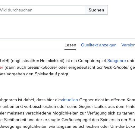
Suchen
Lesen
Quelltext anzeigen
Versio
telθ
] (engl. stealth = Heimlichkeit) ist ein Computerspiel-
Subgenre
unte
er
(dann auch
Stealth-Shooter
oder eingedeutscht
Schleich-Shooter
ge
hes Vorgehen den Spielverlauf prägt.
genres ist dabei, dass hier die
virtuellen
Gegner nicht im offenen Kamp
r unbemerkt vorbeischleichen oder seine Gegner lautlos aus dem Hinte
er meistens verschiedene Möglichkeiten zur Verfügung sich zu tarnen,
die Sichtbarkeit und der erzeugte Geräuschpegel des Spielers in der Sta
e Bewegungsmöglichkeiten wie langsames Schleichen oder Um-die-Ecke