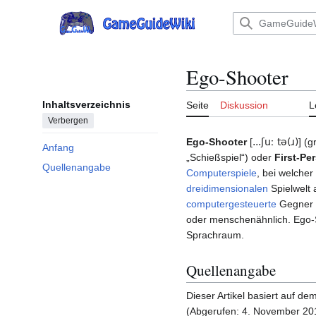
Zum
Inhalt
Hauptmenü
springen
Ego-Shooter
Inhaltsverzeichnis
Seite
Diskussion
L
Verbergen
Ego-Shooter
[
...ʃuː tə(ɹ)
] (g
Anfang
„Schießspiel“) oder
First-Pe
Quellenangabe
Computerspiele
, bei welcher
dreidimensionalen
Spielwelt 
computergesteuerte
Gegner b
oder menschenähnlich. Ego-
Sprachraum.
Quellenangabe
Dieser Artikel basiert auf dem
(Abgerufen: 4. November 201