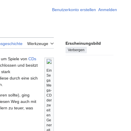
Benutzerkonto erstellen
Anmelden
Erscheinungsbild
nsgeschichte
Werkzeuge
Verbergen
um Spiele von
CDs
chlossen und besitzt
Ein
 stark
Se
diese durch eine sich
ga
n.
Me
ga-
ren sollte), ging
CD
der
iesen Weg auch mit
zw
lern zu teuer, was
eit
en
Ge
ner
ati