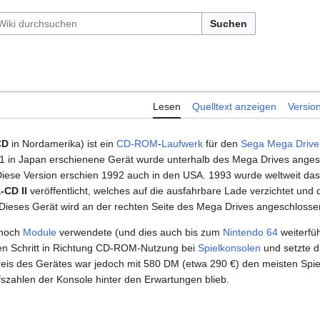
Suchen
Lesen
Quelltext anzeigen
Versio
CD
in Nordamerika) ist ein
CD-ROM
-
Laufwerk
für den
Sega Mega Drive
91 in Japan erschienene Gerät wurde unterhalb des Mega Drives anges
iese Version erschien 1992 auch in den USA. 1993 wurde weltweit das
-CD II
veröffentlicht, welches auf die ausfahrbare Lade verzichtet und 
 Dieses Gerät wird an der rechten Seite des Mega Drives angeschlosse
noch
Module
verwendete (und dies auch bis zum
Nintendo 64
weiterfüh
 Schritt in Richtung CD-ROM-Nutzung bei
Spielkonsolen
und setzte d
reis des Gerätes war jedoch mit 580 DM (etwa 290 €) den meisten Spie
fszahlen der Konsole hinter den Erwartungen blieb.