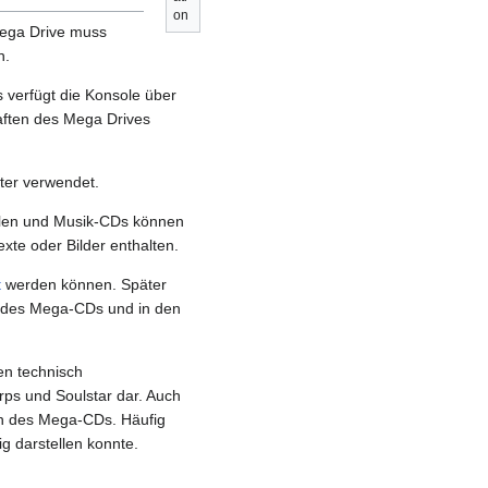
on
Mega Drive muss
n.
s verfügt die Konsole über
haften des Mega Drives
ter verwendet.
elen und Musik-CDs können
xte oder Bilder enthalten.
t
werden können. Später
r des Mega-CDs und in den
en technisch
orps und Soulstar dar. Auch
on des Mega-CDs. Häufig
g darstellen konnte.