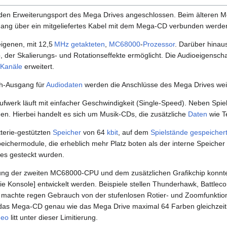
en Erweiterungsport des Mega Drives angeschlossen. Beim älteren 
gang über ein mitgeliefertes Kabel mit dem Mega-CD verbunden werde
igenen, mit 12,5
MHz
getakteten
,
MC68000
-
Prozessor
. Darüber hinau
p, der Skalierungs- und Rotationseffekte ermöglicht. Die Audioeigensc
Kanäle
erweitert.
ch-Ausgang für
Audiodaten
werden die Anschlüsse des Mega Drives wei
werk läuft mit einfacher Geschwindigkeit (Single-Speed). Neben Spi
n. Hierbei handelt es sich um Musik-CDs, die zusätzliche
Daten
wie Te
tterie-gestützten
Speicher
von 64
kbit
, auf dem
Spielstände
gespeicher
eichermodule, die erheblich mehr Platz boten als der interne Speiche
es gesteckt wurden.
ung der zweiten MC68000-CPU und dem zusätzlichen Grafikchip konnt
die Konsole] entwickelt werden. Beispiele stellen Thunderhawk, Battlec
 machte regen Gebrauch von der stufenlosen Rotier- und Zoomfunkti
s das Mega-CD genau wie das Mega Drive maximal 64 Farben gleichzeiti
deo
litt unter dieser Limitierung.