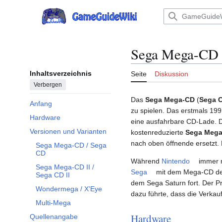
Zum
Inhalt
Hauptmenü
springen
Sega Mega-CD
Inhaltsverzeichnis
Seite
Diskussion
Verbergen
Das
Sega Mega-CD
(
Sega 
Anfang
zu spielen. Das erstmals 19
Hardware
eine ausfahrbare CD-Lade. D
Versionen und Varianten
kostenreduzierte
Sega Mega
Unterabschnitt Versionen und Varianten umschalten
nach oben öffnende ersetzt.
Sega Mega-CD / Sega
CD
Während
Nintendo
immer 
Sega Mega-CD II /
Sega
mit dem Mega-CD den
Sega CD II
dem Sega Saturn fort. Der P
Wondermega / X’Eye
dazu führte, dass die Verkau
Multi-Mega
Hardware
Quellenangabe