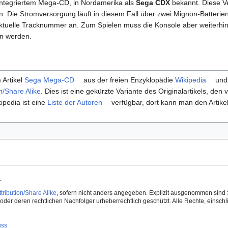
integriertem Mega-CD, in Nordamerika als
Sega CDX
bekannt. Diese Ve
 Die Stromversorgung läuft in diesem Fall über zwei Mignon-Batterien
 aktuelle Tracknummer an. Zum Spielen muss die Konsole aber weiterhi
n werden.
 Artikel
Sega Mega-CD
aus der freien Enzyklopädie
Wikipedia
und 
n/Share Alike
. Dies ist eine gekürzte Variante des Originalartikels, den v
ipedia ist eine
Liste der Autoren
verfügbar, dort kann man den Artikel
.
ribution/Share Alike
, sofern nicht anders angegeben. Explizit ausgenommen sind 
der deren rechtlichen Nachfolger urheberrechtlich geschützt. Alle Rechte, einschlie
uss