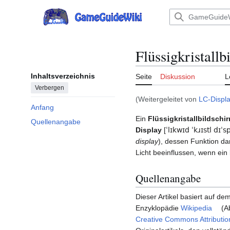
Zum
Inhalt
Hauptmenü
springen
Flüssigkristallb
Inhaltsverzeichnis
Seite
Diskussion
L
Verbergen
(Weitergeleitet von
LC-Displ
Anfang
Ein
Flüssigkristallbildschi
Quellenangabe
Display
[
ˈlɪkwɪd
ˈkɹɪstl
dɪˈs
display
), dessen Funktion dar
Licht beeinflussen, wenn ei
Quellenangabe
Dieser Artikel basiert auf dem
Enzyklopädie
Wikipedia
(Ab
Creative Commons Attributio