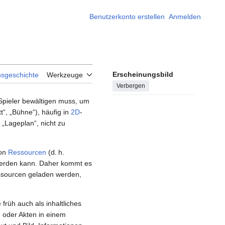
Benutzerkonto erstellen
Anmelden
Erscheinungsbild
nsgeschichte
Werkzeuge
Verbergen
 Spieler bewältigen muss, um
tt“, „Bühne“), häufig in
2D
-
, „Lageplan“, nicht zu
von
Ressourcen
(d. h.
erden kann. Daher kommt es
ssourcen geladen werden,
früh auch als inhaltliches
h oder Akten in einem