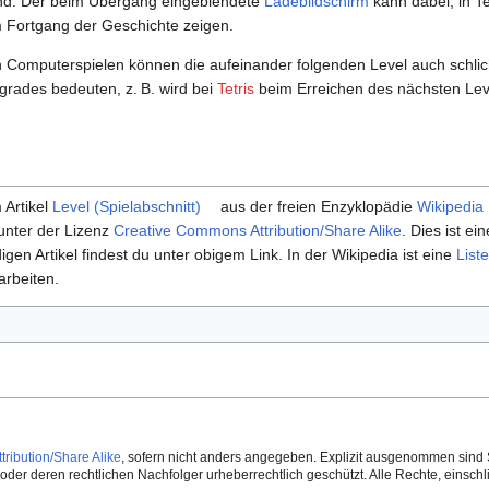
ind. Der beim Übergang eingeblendete
Ladebildschirm
kann dabei, in Te
 Fortgang der Geschichte zeigen.
n Computerspielen können die aufeinander folgenden Level auch schlic
grades bedeuten, z. B. wird bei
Tetris
beim Erreichen des nächsten Leve
 Artikel
Level (Spielabschnitt)
aus der freien Enzyklopädie
Wikipedia
unter der Lizenz
Creative Commons Attribution/Share Alike
. Dies ist ei
digen Artikel findest du unter obigem Link. In der Wikipedia ist eine
List
arbeiten.
ribution/Share Alike
, sofern nicht anders angegeben. Explizit ausgenommen sind 
der deren rechtlichen Nachfolger urheberrechtlich geschützt. Alle Rechte, einschlie