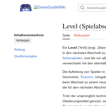
Zum
Inhalt
Hauptmenü
springen
Level (Spielabsc
Inhaltsverzeichnis
Seite
Diskussion
Verbergen
Ein
Level
[
ˈlevl
] (engl. „Eben
Anfang
in den nächsten Abschnitt z
Quellenangabe
Actionspielen
, und die vor a
verwechseln mit den ebenfal
Die Aufteilung von Spielen i
Geometrie,
Texturen
, Umgebu
beim Wechsel zu einem neue
die für den nächsten Abschn
Trotz der ursprünglich techn
Gliederungsmittel genutzt, s