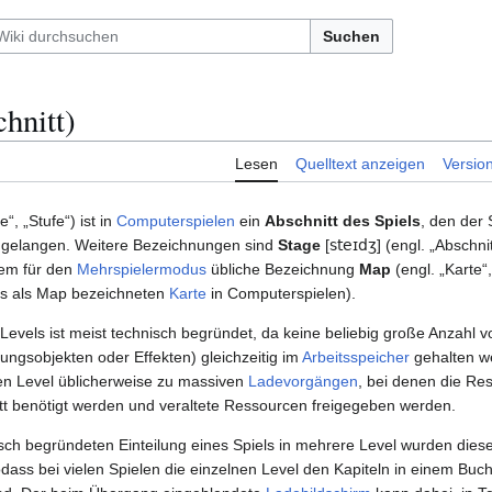
Suchen
hnitt)
Lesen
Quelltext anzeigen
Versio
e“, „Stufe“) ist in
Computerspielen
ein
Abschnitt des Spiels
, den der
u gelangen. Weitere Bezeichnungen sind
Stage
[
steɪdʒ
] (engl. „Abschni
llem für den
Mehrspielermodus
übliche Bezeichnung
Map
(engl. „Karte“
ls als Map bezeichneten
Karte
in Computerspielen).
n Levels ist meist technisch begründet, da keine beliebig große Anzahl 
ngsobjekten oder Effekten) gleichzeitig im
Arbeitsspeicher
gehalten w
n Level üblicherweise zu massiven
Ladevorgängen
, bei denen die Re
itt benötigt werden und veraltete Ressourcen freigegeben werden.
isch begründeten Einteilung eines Spiels in mehrere Level wurden diese 
odass bei vielen Spielen die einzelnen Level den Kapiteln in einem Buc