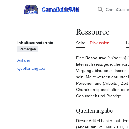
Zum
Inhalt
Hauptmenü
springen
Ressource
Inhaltsverzeichnis
Seite
Diskussion
L
Verbergen
Eine
Ressource
[
rəˈsʊrsə
] 
Anfang
lateinisch
resurgere
, „hervor
Quellenangabe
Vorgang ablaufen zu lassen. 
sein. Meist werden darunter 
Personen und (Arbeits-) Zeit
Charaktereigenschaften oder 
Gesundheit und Prestige.
Quellenangabe
Dieser Artikel basiert auf dem
(Abgerufen: 25. Mai 2010, 1