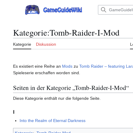
Zum
Inhalt
Hauptmenü
springen
Kategorie
:
Tomb-Raider-I-Mod
Kategorie
Diskussion
L
Es existiert eine Reihe an
Mods
zu
Tomb Raider – featuring Lar
Spieleserie erschaffen worden sind.
Seiten in der Kategorie „Tomb-Raider-I-Mod“
Diese Kategorie enthält nur die folgende Seite.
I
Into the Realm of Eternal Darkness
Kategorie
:
Tomb-Raider-Mod