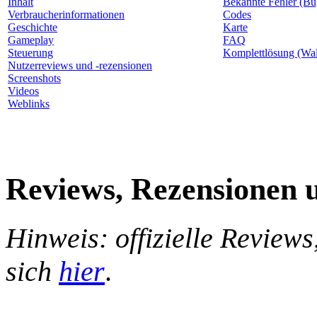
Inhalt
Bekannte Fehler (Bu
Verbraucherinformationen
Codes
Geschichte
Karte
Gameplay
FAQ
Steuerung
Komplettlösung (Wa
Nutzerreviews und -rezensionen
Screenshots
Videos
Weblinks
Reviews, Rezensionen 
Hinweis: offizielle Reviews
sich
hier
.