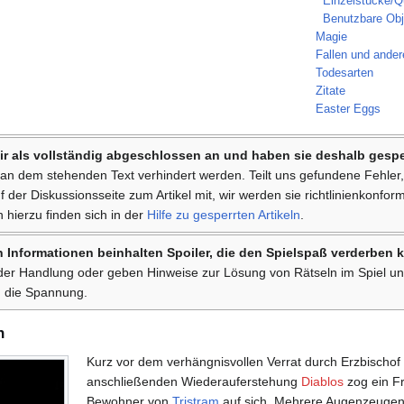
Einzelstücke/
Benutzbare Obj
Magie
Fallen und ande
Todesarten
Zitate
Easter Eggs
ir als vollständig abgeschlossen an und haben sie deshalb gespe
an dem stehenden Text verhindert werden. Teilt uns gefundene Fehle
der Diskussionsseite zum Artikel mit, wir werden sie richtlinienkonform
 hierzu finden sich in der
Hilfe zu gesperrten Artikeln
.
 Informationen beinhalten Spoiler, die den Spielspaß verderben 
 der Handlung oder geben Hinweise zur Lösung von Rätseln im Spiel un
 die Spannung.
n
Kurz vor dem verhängnisvollen Verrat durch Erzbischof
anschließenden Wiederauferstehung
Diablos
zog ein Fr
Bewohner von
Tristram
auf sich. Mehrere Augenzeugen 