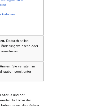
bearbeiten
Questgegenstände
ekte
können.
re Gefahren
rrt.
Dadurch sollen
r, Änderungswünsche oder
 einarbeiten.
können.
Sie verraten im
d rauben somit unter
 Lazarus und der
emder die Blicke der
behaupteten, die düstere