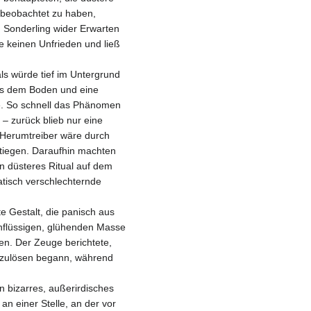
f beobachtet zu haben,
 Sonderling wider Erwarten
te keinen Unfrieden und ließ
s würde tief im Untergrund
us dem Boden und eine
ne. So schnell das Phänomen
– zurück blieb nur eine
r Herumtreiber wäre durch
tiegen. Daraufhin machten
n düsteres Ritual auf dem
atisch verschlechternde
e Gestalt, die panisch aus
hflüssigen, glühenden Masse
en. Der Zeuge berichtete,
ufzulösen begann, während
n bizarres, außerirdisches
n einer Stelle, an der vor