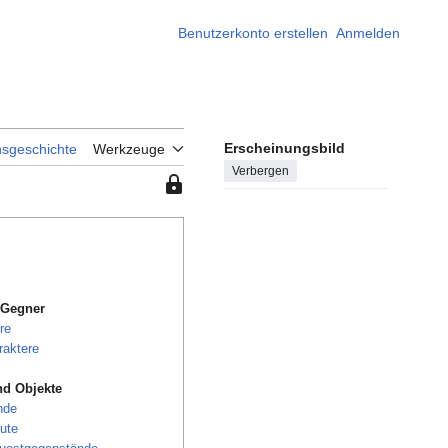
Benutzerkonto erstellen
Anmelden
Erscheinungsbild
nsgeschichte
Werkzeuge
Verbergen
Diese
Seite
ist
geschützt,
sodass
nur
 Gegner
Benutzer
re
mit
raktere
der
Berechtigung
d Objekte
„sysop“
nde
sie
ute