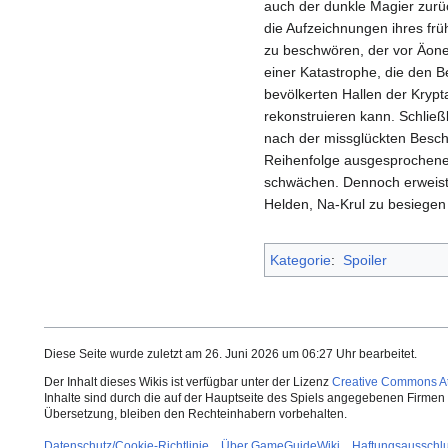
auch der dunkle Magier zurüc
die Aufzeichnungen ihres fr
zu beschwören, der vor Äonen
einer Katastrophe, die den B
bevölkerten Hallen der Kryp
rekonstruieren kann. Schließl
nach der missglückten Beschwö
Reihenfolge ausgesprochene
schwächen. Dennoch erweist s
Helden, Na-Krul zu besiegen
Kategorie
:
Spoiler
Diese Seite wurde zuletzt am 26. Juni 2026 um 06:27 Uhr bearbeitet.
Der Inhalt dieses Wikis ist verfügbar unter der Lizenz
Creative Commons Att
Inhalte sind durch die auf der Hauptseite des Spiels angegebenen Firmen o
Übersetzung, bleiben den Rechteinhabern vorbehalten.
Datenschutz/Cookie-Richtlinie
Über GameGuideWiki
Haftungsausschl