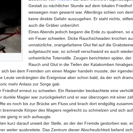
Gestalt zu nächtlicher Stunde auf dem lokalen Friedho
weswegen man gewarnt war. Allerdings schien von dem
keine direkte Gefahr auszugehen. Er stahl nichts, stifte
auch die Gräber unberührt.
Eines Abends jedoch begann die Erde zu qualmen, so al
ein Feuer schwelen. Dicke Rauchschwaden krochen a
unnatürliche, orangefarbene Glut fiel auf die Grabstei
aufgetaucht war, so schnell verschwand es auch wieder 
unheimliche Totenstille. Zeugen berichteten später, de
Rauch und Glut in die Tiefen der Katakomben hinabges
 sich bei dem Fremden um einen Magier handeln musste, der irgendei
ie Leute verdrängten die Ereignisse aber schon bald, da der sich dram
oric mehr Anlass zur Sorge gab.
r Friedhof erneut zu schwelen. Ein Reisender beobachtete eine verhüllt
 dunkle Magier war zurückgekehrt und er war überzogen mit einer zä
fte es noch bis zur Brücke am Fluss und brach dort endgültig zusamm
loh brennende Körper des Magiers regelrecht zu schmelzen und sich a
ste gierig in sich aufsaugte.
ten kurz darauf unweit der Stelle, an der der Fremde gestorben war, ei
r weiter ausbreitete. Das Zentrum dieser Abscheulichkeit befand sich a