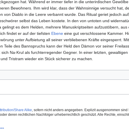
kgezogen hat. Während er immer tiefer in die unterirdischen Gewölbe 
üheren Bewohners. Ihm wird klar, dass der Wahnsinnige versucht hat,
 von Diablo in die Leere verbannt wurde. Das Ritual geriet jedoch auß
eschwörer selbst das Leben kostete. In den von untoten und widernatü
ta gelingt es dem Helden, mehrere Manuskriptseiten aufzustöbern, aus
ich findet er auf der tiefsten
Ebene
eine gut verschlossene Kammer. Hie
rung unter Aufbietung all seiner verbliebenen Kräfte eingesperrt. Mithi
n Teile des Bannspruchs kann der Held den Dämon vor seiner Freilas
ich Na-Krul als furchterregender Gegner. In einer letzten, gewaltigen
 und Tristram wieder ein Stück sicherer zu machen.
ribution/Share Alike
, sofern nicht anders angegeben. Explizit ausgenommen sind 
der deren rechtlichen Nachfolger urheberrechtlich geschützt. Alle Rechte, einschlie
uss