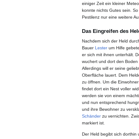
einiger Zeit ein kleiner Mete
konnte nichts Gutes sein. So
Pestilenz nur eine weitere A
Das Eingreifen des He
Nachdem sich der Held durch
Bauer
Lester
um Hilfe gebete
er sich mit ihnen unterhält.
wuchert und dort den Boden 
Allerdings will er seine geli
Oberfläche lauert. Dem Helde
zu öffnen. Um die Einwohner 
findet dort ein Nest voller w
werden sie von einem mächti
und nun entsprechend hungri
und ihre Bewohner zu verskl
Schänder
zu vernichten. Zwis
markiert ist.
Der Held begibt sich dorthin