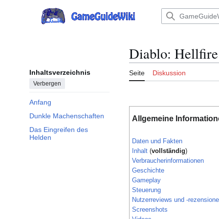
Zum
Inhalt
Hauptmenü
springen
Diablo: Hellfire
Inhaltsverzeichnis
Seite
Diskussion
Verbergen
Anfang
Dunkle Machenschaften
Allgemeine Informatio
Das Eingreifen des
Helden
Daten und Fakten
Inhalt
(
vollständig
)
Verbraucherinformationen
Geschichte
Gameplay
Steuerung
Nutzerreviews und -rezension
Screenshots