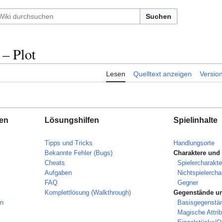
Suchen
 – Plot
Lesen
Quelltext anzeigen
Versio
nen
Lösungshilfen
Spielinhalte
Tipps und Tricks
Handlungsorte
Bekannte Fehler (Bugs)
Charaktere und
Cheats
Spielercharakte
Aufgaben
Nichtspielercha
FAQ
Gegner
Komplettlösung (Walkthrough)
Gegenstände un
en
Basisgegenstä
Magische Attrib