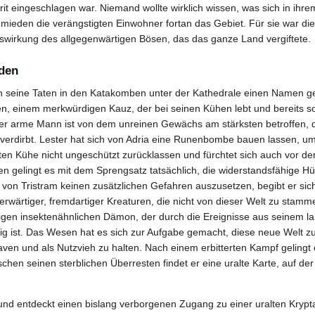
orit eingeschlagen war. Niemand wollte wirklich wissen, was sich in ih
 mieden die verängstigten Einwohner fortan das Gebiet. Für sie war d
uswirkung des allgegenwärtigen Bösen, das das ganze Land vergiftete.
lden
 seine Taten in den Katakomben unter der Kathedrale einen Namen ge
n, einem merkwürdigen Kauz, der bei seinen Kühen lebt und bereits so
 Der arme Mann ist von dem unreinen Gewächs am stärksten betroffen, 
verdirbt. Lester hat sich von Adria eine Runenbombe bauen lassen, um
ebten Kühe nicht ungeschützt zurücklassen und fürchtet sich auch vor dem
n gelingt es mit dem Sprengsatz tatsächlich, die widerstandsfähige H
von Tristram keinen zusätzlichen Gefahren auszusetzen, begibt er sic
iderwärtiger, fremdartiger Kreaturen, die nicht von dieser Welt zu stam
gen insektenähnlichen Dämon, der durch die Ereignisse aus seinem l
g ist. Das Wesen hat es sich zur Aufgabe gemacht, diese neue Welt 
aven und als Nutzvieh zu halten. Nach einem erbitterten Kampf geling
chen seinen sterblichen Überresten findet er eine uralte Karte, auf de
 und entdeckt einen bislang verborgenen Zugang zu einer uralten Krypta