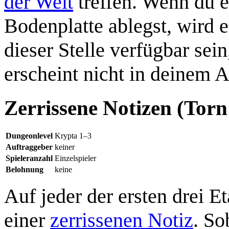
der Welt
treffen. Wenn du e
Bodenplatte ablegst, wird 
dieser Stelle verfügbar sei
erscheint nicht in deinem 
Zerrissene Notizen (Torn
Dungeonlevel
Krypta 1–3
Auftraggeber
keiner
Spieleranzahl
Einzelspieler
Belohnung
keine
Auf jeder der ersten drei E
einer
zerrissenen Notiz
. So