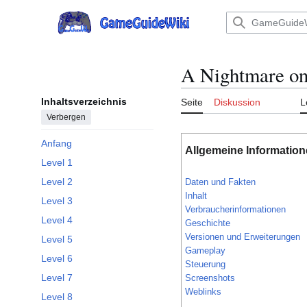
Zum
Inhalt
Hauptmenü
springen
A Nightmare on
Inhaltsverzeichnis
Seite
Diskussion
L
Verbergen
Anfang
Allgemeine Informatio
Level 1
Level 2
Daten und Fakten
Inhalt
Level 3
Verbraucherinformationen
Level 4
Geschichte
Versionen und Erweiterungen
Level 5
Gameplay
Level 6
Steuerung
Level 7
Screenshots
Weblinks
Level 8