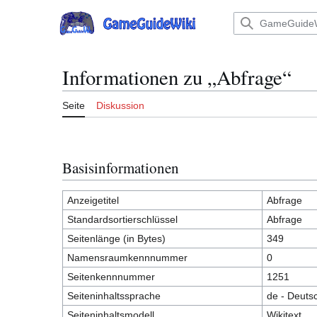
Zum
Inhalt
Hauptmenü
springen
Informationen zu „Abfrage“
Seite
Diskussion
Basisinformationen
Anzeigetitel
Abfrage
Standardsortierschlüssel
Abfrage
Seitenlänge (in Bytes)
349
Namensraumkennnummer
0
Seitenkennnummer
1251
Seiteninhaltssprache
de - Deuts
Seiteninhaltsmodell
Wikitext