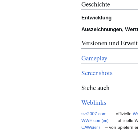
Geschichte
Entwicklung
Auszeichnungen, Wertu
Versionen und Erwei
Gameplay
Screenshots
Siehe auch
Weblinks
svr2007.com
– offizielle
We
WWE.com
– offizielle
(en)
CAWs
– von Spielern er
(en)