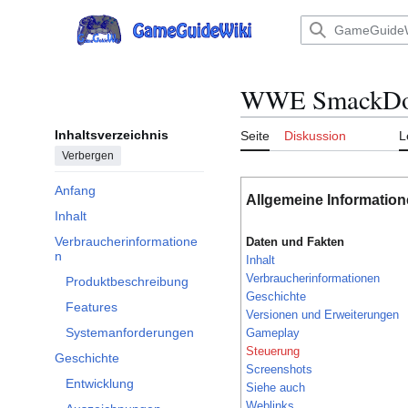
Zum
Inhalt
Hauptmenü
springen
WWE SmackDown
Inhaltsverzeichnis
Seite
Diskussion
L
Verbergen
Anfang
Allgemeine Informatio
Inhalt
Verbraucherinformatione
Daten und Fakten
Unterabschnitt Verbraucherinformationen umschalten
n
Inhalt
Verbraucherinformationen
Produktbeschreibung
Geschichte
Features
Versionen und Erweiterungen
Systemanforderungen
Gameplay
Steuerung
Geschichte
Screenshots
Unterabschnitt Geschichte umschalten
Entwicklung
Siehe auch
Weblinks