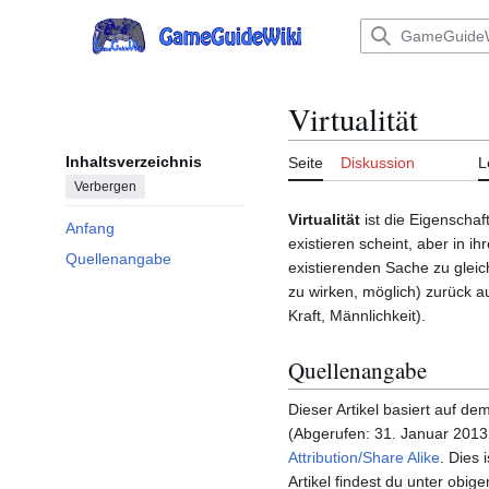
Zum
Inhalt
Hauptmenü
springen
Virtualität
Inhaltsverzeichnis
Seite
Diskussion
L
Verbergen
Virtualität
ist die Eigenschaft
Anfang
existieren scheint, aber in 
Quellenangabe
existierenden Sache zu gleic
zu wirken, möglich) zurück a
Kraft, Männlichkeit).
Quellenangabe
Dieser Artikel basiert auf dem
(Abgerufen: 31. Januar 2013
Attribution/Share Alike
. Dies 
Artikel findest du unter obige