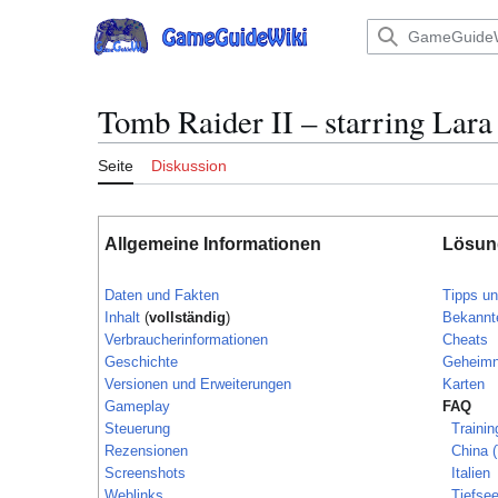
Zum
Inhalt
Hauptmenü
springen
Tomb Raider II – starring Lara 
Seite
Diskussion
Allgemeine Informationen
Lösun
Daten und Fakten
Tipps un
Inhalt
(
vollständig
)
Bekannte
Verbraucherinformationen
Cheats
Geschichte
Geheimn
Versionen und Erweiterungen
Karten
Gameplay
FAQ
Steuerung
Trainin
Rezensionen
China (
Screenshots
Italien
Weblinks
Tiefse