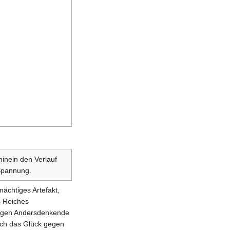
hinein den Verlauf
Spannung.
ächtiges Artefakt,
s Reiches
gegen Andersdenkende
ich das Glück gegen