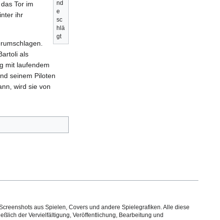
nd
 das Tor im
e
nter ihr
sc
hlä
gt
herumschlagen.
artoli als
ug mit laufendem
und seinem Piloten
ann, wird sie von
.
Screenshots aus Spielen, Covers und andere Spielegrafiken. Alle diese
ßlich der Vervielfältigung, Veröffentlichung, Bearbeitung und