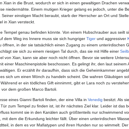
 Xian in die Brust, wodurch er sich in einen gewaltigen Drachen verwa
e niedermähte. Einem mutigen Krieger gelang es jedoch, unter die Be
 Seiner einstigen Macht beraubt, starb der Herrscher an Ort und Stelle
 in Xian versteckt.
e Tempel genau befinden könnte. Von einem Hubschrauber aus seilt si
Auf dem Weg ins Innere muss sie sich hungriger
Tiger
und aggressiver
öffnen, in der sie tatsächlich einen Zugang zu einem unterirdischen 
schlägt sie sich zu einem riesigen Tal durch, das sie mit Hilfe einer
Seil
el von Xian, kann sie aber noch nicht öffnen. Bevor sie weitere Unter
it einer Maschinenpistole beschossen. Es gelingt ihr, den laut seinem 
ältigen. Er erzählt ihr daraufhin, dass sich die Geheimkammer angeblic
m es sich um einen Mönch zu handeln scheint. Die wahren Gläubigen sol
hrend er ein tödliches Gift einnimmt, gibt er Lara noch zu verstehen
 vor dem großen Marco Bartoli.
se eines Gianni Bartoli finden, der eine Villa in
Venedig
besitzt. Als s
 zum Tempel zu finden ist, ist ihr nächstes Ziel klar. Leider ist das b
erfluss kommt sie in den Kanälen auch größtenteils nur schwimmend v
, mit dem die Erkundung leichter fällt. Über einen unterirdischen Wasse
dtteil, in dem es vor Mafiatypen und ihren Hunden nur so wimmelt. De