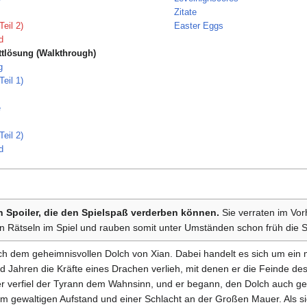
Zitate
Teil 2)
Easter Eggs
d
tlösung (Walkthrough)
g
Teil 1)
e
Teil 2)
d
n Spoiler, die den Spielspaß verderben können.
Sie verraten im Vor
 Rätseln im Spiel und rauben somit unter Umständen schon früh die 
h dem geheimnisvollen Dolch von Xian. Dabei handelt es sich um ein m
d Jahren die Kräfte eines Drachen verlieh, mit denen er die Feinde de
er verfiel der Tyrann dem Wahnsinn, und er begann, den Dolch auch 
m gewaltigen Aufstand und einer Schlacht an der Großen Mauer. Als s