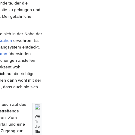
ndelte, der die
stie zu gelangen und
. Der gefährliche
e sich in der Nähe der
Krähen
erwehren. Es
Gangsystem entdeckt,
bahn
überwinden
suchungen anstellen
Akzent wohl
h auf die richtige
len dann wohl mit der
, dass auch sie sich
ie auch auf das
etreffende
We
oran. Zum
m
rfall und eine
die
r Zugang zur
Stu