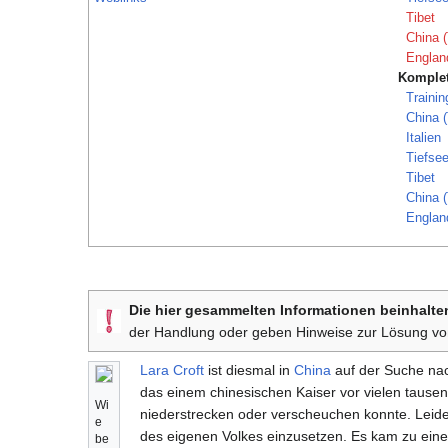
Tibet
China (
Englan
Komplet
Trainin
China (
Italien
Tiefse
Tibet
China (
Englan
Die hier gesammelten Informationen beinhalte
der Handlung oder geben Hinweise zur Lösung von
Lara Croft
ist diesmal in
China
auf der Suche nac
das einem chinesischen Kaiser vor vielen tausen
Wi
niederstrecken oder verscheuchen konnte. Leid
e
des eigenen Volkes einzusetzen. Es kam zu eine
be