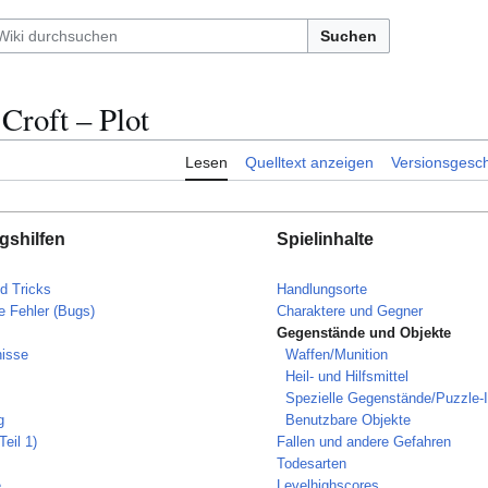
Suchen
Croft – Plot
Lesen
Quelltext anzeigen
Versionsgesch
gshilfen
Spielinhalte
d Tricks
Handlungsorte
 Fehler (Bugs)
Charaktere und Gegner
Gegenstände und Objekte
isse
Waffen/Munition
Heil- und Hilfsmittel
Spezielle Gegenstände/Puzzle-
g
Benutzbare Objekte
Teil 1)
Fallen und andere Gefahren
Todesarten
e
Levelhighscores