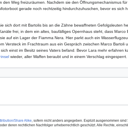
n, um den Weg freizuräumen. Nachdem sie den Öffnungsmechanismus für
Motorboot gerade noch rechtzeitig hindurchzuhuschen, bevor es sich hi
sie sich dort mit Bartolis bis an die Zähne bewaffneten Gefolgsleuten 
anäle frei, in dem ein altes, baufälliges Opernhaus steht, dass Marco B
sie auf ein Lager der Fiamma Nera. Hier parkt auch ein Wasserflugze
hrem Versteck im Frachtraum aus ein Gespräch zwischen Marco Bartoli 
sich einst im Besitz seines Vaters befand. Bevor Lara mehr erfahren k
insel
wieder, aller Waffen beraubt und in einem Verschlag eingesperrt
ribution/Share Alike
, sofern nicht anders angegeben. Explizit ausgenommen sind 
der deren rechtlichen Nachfolger urheberrechtlich geschützt. Alle Rechte, einschlie