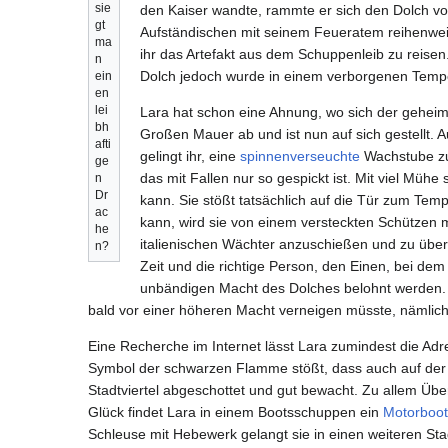
sie
den Kaiser wandte, rammte er sich den Dolch von
gt
Aufständischen mit seinem Feueratem reihenweis
ma
ihr das Artefakt aus dem Schuppenleib zu reisen.
n
Dolch jedoch wurde in einem verborgenen Tempel
ein
en
lei
Lara hat schon eine Ahnung, wo sich der geheim
bh
Großen Mauer ab und ist nun auf sich gestellt. 
afti
gelingt ihr, eine
spinnenverseuchte
Wachstube zu 
ge
das mit Fallen nur so gespickt ist. Mit viel Mühe 
n
Dr
kann. Sie stößt tatsächlich auf die Tür zum Temp
ac
kann, wird sie von einem versteckten Schützen m
he
italienischen Wächter anzuschießen und zu überw
n?
Zeit und die richtige Person, den Einen, bei de
unbändigen Macht des Dolches belohnt werden. Wä
bald vor einer höheren Macht verneigen müsste, nämlich
Eine Recherche im Internet lässt Lara zumindest die Adres
Symbol der schwarzen Flamme stößt, dass auch auf der Tür
Stadtviertel abgeschottet und gut bewacht. Zu allem Üb
Glück findet Lara in einem Bootsschuppen ein
Motorboot
Schleuse mit Hebewerk gelangt sie in einen weiteren Sta