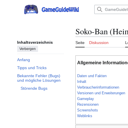
Zum
Inhalt
Hauptmenü
springen
Soko-Ban (Heim
Inhaltsverzeichnis
Seite
Diskussion
L
Verbergen
Anfang
Allgemeine Informatio
Tipps und Tricks
Bekannte Fehler (Bugs)
Daten und Fakten
Unterabschnitt Bekannte Fehler (Bugs) und mögliche Lösungen umschalten
und mögliche Lösungen
Inhalt
Verbraucherinformationen
Störende Bugs
Versionen und Erweiterungen
Gameplay
Rezensionen
Screenshots
Weblinks