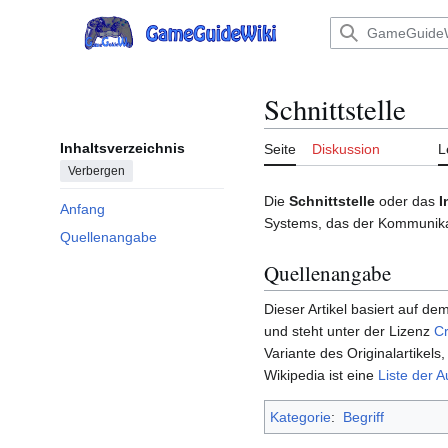
Zum
Inhalt
Hauptmenü
springen
Schnittstelle
Inhaltsverzeichnis
Seite
Diskussion
L
Verbergen
Die
Schnittstelle
oder das
I
Anfang
Systems, das der Kommunikat
Quellenangabe
Quellenangabe
Dieser Artikel basiert auf dem
und steht unter der Lizenz
Cr
Variante des Originalartikels,
Wikipedia ist eine
Liste der A
Kategorie
:
Begriff