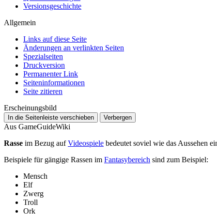
Versionsgeschichte
Allgemein
Links auf diese Seite
Änderungen an verlinkten Seiten
Spezialseiten
Druckversion
Permanenter Link
Seiten­­informationen
Seite zitieren
Erscheinungsbild
In die Seitenleiste verschieben
Verbergen
Aus GameGuideWiki
Rasse
im Bezug auf
Videospiele
bedeutet soviel wie das Aussehen e
Beispiele für gängige Rassen im
Fantasybereich
sind zum Beispiel:
Mensch
Elf
Zwerg
Troll
Ork