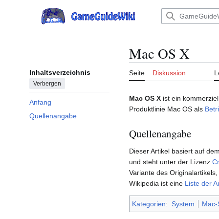
Zum
Inhalt
Hauptmenü
springen
Mac OS X
Inhaltsverzeichnis
Seite
Diskussion
L
Verbergen
Mac OS X
ist ein kommerzie
Anfang
Produktlinie Mac OS als
Betr
Quellenangabe
Quellenangabe
Dieser Artikel basiert auf dem
und steht unter der Lizenz
Cr
Variante des Originalartikels,
Wikipedia ist eine
Liste der A
Kategorien
:
System
Mac-