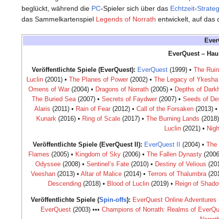
beglückt, während die
PC
-Spieler sich über das
Echtzeit
-
Strateg
das Sammelkartenspiel
Legends of Norrath
entwickelt, auf das
Ever
EverQuest – Haup
Veröffentlichte Spiele (EverQuest):
EverQuest
(1999) •
The Ruin
Luclin
(2001) •
The Planes of Power
(2002) •
The Legacy of Ykesha
Omens of War
(2004) •
Dragons of Norrath
(2005) •
Depths of Dark
The Buried Sea
(2007) •
Secrets of Faydwer
(2007) •
Seeds of Des
Alaris
(2011) •
Rain of Fear
(2012) •
Call of the Forsaken
(2013) 
Kunark
(2016) •
Ring of Scale
(2017) •
The Burning Lands
(2018)
Luclin
(2021) •
Nigh
Veröffentlichte Spiele (EverQuest II):
EverQuest II
(2004) •
The 
Flames
(2005) •
Kingdom of Sky
(2006) •
The Fallen Dynasty
(2006
Odyssee
(2008) •
Sentinel’s Fate
(2010) •
Destiny of Velious
(201
Veeshan
(2013) •
Altar of Malice
(2014) •
Terrors of Thalumbra
(20
Descending
(2018) •
Blood of Luclin
(2019) •
Reign of Shad
Veröffentlichte Spiele (
Spin-offs
):
EverQuest Online Adventures
EverQuest
(2003) •••
Champions of Norrath: Realms of EverQ