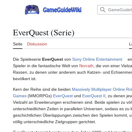
Zum
Inhalt
Hauptmenü
springen
EverQuest (Serie)
Seite
Diskussion
L
Die Spieleserie
EverQuest
von
Sony Online Entertainment
en
Spieler in die fantastische Welt von
Norrath
, die von einer Viel
Rassen, zu denen unter anderem auch Katzen- und Echsenme
bevölkert ist.
Kern der Reihe sind die beiden
Massively Multiplayer Online Ro
Games
(MMORPGs)
EverQuest
und
EverQuest II
, zu denen jew
Vielzahl an Erweiterungen erschienen sind. Beide spielen zu völ
unterschiedlichen Zeiten in parallelen Universen, sodass es zu k
geschichtlichen Überlappungen zwischen den Spielen kommt, u
völlig unterschiedliche Zielgruppen gerichtet.