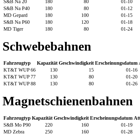
S&B Na 20
180
80
01-10
S&B Na P40
180
80
01-12
MD Gepard
180
100
01-15
S&B Na P60
180
120
01-18
MD Tiger
180
80
01-24
Schwebebahnen
Fahrzeugtyp
Kapazität
Geschwindigkeit
Erscheinungsdatum
KT&T WUP 66
130
15
01-16
KT&T WUP 77
130
80
01-20
KT&T WUP 88
130
80
01-26
Magnetschienenbahnen
Fahrzeugtyp
Kapazität
Geschwindigkeit
Erscheinungsdatum
Att
S&B Mo P90
220
160
01-19
MD Zebra
250
160
01-28