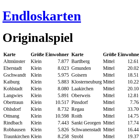
Endloskarten
Originalspiel
Karte
Größe
Einwohner
Karte
Größe
Einwohne
Altmünster
Klein
7.877
Bartlberg
Mittel
12.61
Eberstadt
Klein
8.023
Gmunden
Mittel
20.02
Gschwandt
Klein
5.975
Goisern
Mittel
18.51
Kaiburg
Klein
5.883
Klosterneuburg
Mittel
10.22
Kohlstadt
Klein
8.080
Laakirchen
Mittel
20.10
Langwies
Klein
5.891
Oberweis
Mittel
12.81
Obertraun
Klein
10.517
Pinsdorf
Mittel
7.76
Ohlsdorf
Klein
8.732
Regau
Mittel
33.70
Ottnang
Klein
10.598
Roith
Mittel
14.75
Rindbach
Klein
7.443
Sankt Georgen
Mittel
17.74
Robhausen
Klein
5.826
Schwanenstadt
Mittel
16.44
Traunkirchen
Klein
8.258
Strobl
Mittel
19.37