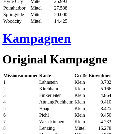
Hyde City
Mittel
25.993
Pointharbor
Mittel
27.588
Springville
Mittel
20.000
Woodcity
Mittel
14.425
Kampagnen
Original Kampagne
Missionsnummer
Karte
Größe
Einwohner
1
Lahnstein
Klein
3.782
2
Kirchham
Klein
5.166
3
Finkerleiten
Klein
4.864
4
AttnangPuchheim
Klein
9.410
5
Haag
Klein
8.425
6
Pichl
Klein
9.450
7
Weisskirchen
Klein
4.233
8
Lenzing
Mittel
16.278