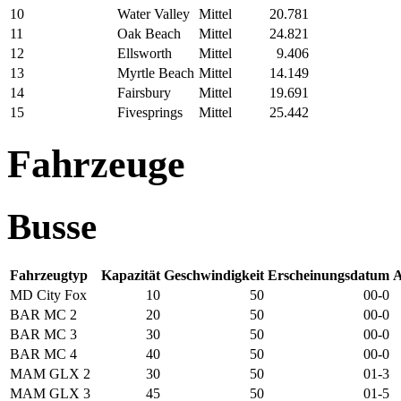
10
Water Valley
Mittel
20.781
11
Oak Beach
Mittel
24.821
12
Ellsworth
Mittel
9.406
13
Myrtle Beach
Mittel
14.149
14
Fairsbury
Mittel
19.691
15
Fivesprings
Mittel
25.442
Fahrzeuge
Busse
Fahrzeugtyp
Kapazität
Geschwindigkeit
Erscheinungsdatum
A
MD City Fox
10
50
00-0
BAR MC 2
20
50
00-0
BAR MC 3
30
50
00-0
BAR MC 4
40
50
00-0
MAM GLX 2
30
50
01-3
MAM GLX 3
45
50
01-5