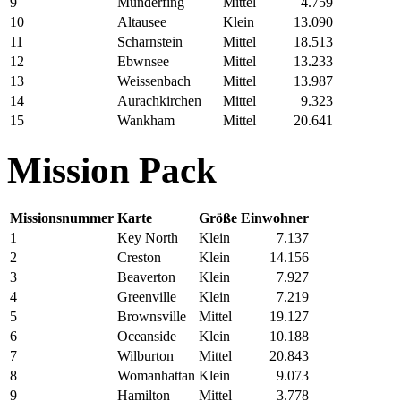
9
Munderfing
Mittel
4.759
10
Altausee
Klein
13.090
11
Scharnstein
Mittel
18.513
12
Ebwnsee
Mittel
13.233
13
Weissenbach
Mittel
13.987
14
Aurachkirchen
Mittel
9.323
15
Wankham
Mittel
20.641
Mission Pack
Missionsnummer
Karte
Größe
Einwohner
1
Key North
Klein
7.137
2
Creston
Klein
14.156
3
Beaverton
Klein
7.927
4
Greenville
Klein
7.219
5
Brownsville
Mittel
19.127
6
Oceanside
Klein
10.188
7
Wilburton
Mittel
20.843
8
Womanhattan
Klein
9.073
9
Hamilton
Mittel
3.778