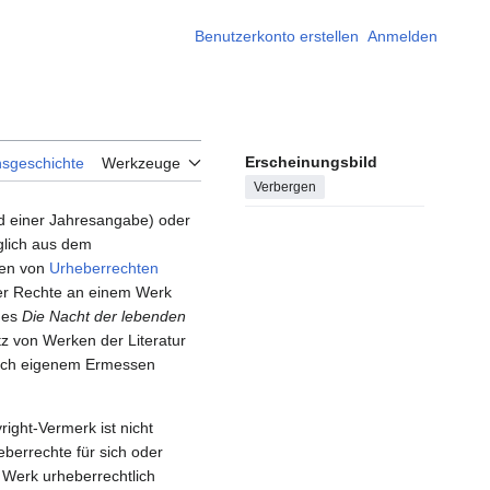
Benutzerkonto erstellen
Anmelden
Erscheinungsbild
nsgeschichte
Werkzeuge
Verbergen
nd einer Jahresangabe) oder
lich aus dem
hen von
Urheberrechten
der Rechte an einem Werk
lmes
Die Nacht der lebenden
z von Werken der Literatur
nach eigenem Ermessen
ight-Vermerk ist nicht
berrechte für sich oder
 Werk urheberrechtlich