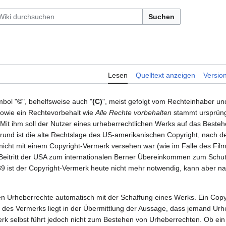
Suchen
Lesen
Quelltext anzeigen
Versio
bol "
©
", behelfsweise auch "
(C)
", meist gefolgt vom Rechteinhaber u
owie ein Rechtevorbehalt wie
Alle Rechte vorbehalten
stammt ursprüng
Mit ihm soll der Nutzer eines urheberrechtlichen Werks auf das Beste
rund ist die alte Rechtslage des US-amerikanischen Copyright, nach 
nicht mit einem Copyright-Vermerk versehen war (wie im Falle des Fi
eitritt der USA zum internationalen Berner Übereinkommen zum Schut
9 ist der Copyright-Vermerk heute nicht mehr notwendig, kann aber 
n Urheberrechte automatisch mit der Schaffung eines Werks. Ein Copyr
 des Vermerks liegt in der Übermittlung der Aussage, dass jemand Urhe
rk selbst führt jedoch nicht zum Bestehen von Urheberrechten. Ob ein