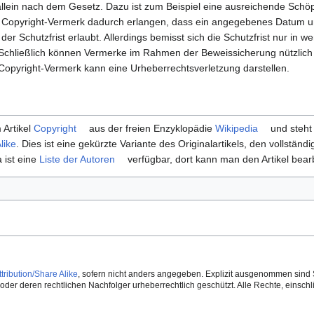
 allein nach dem Gesetz. Dazu ist zum Beispiel eine ausreichende Sch
 Copyright-Vermerk dadurch erlangen, dass ein angegebenes Datum 
er Schutzfrist erlaubt. Allerdings bemisst sich die Schutzfrist nur in 
 Schließlich können Vermerke im Rahmen der Beweissicherung nützlich
opyright-Vermerk kann eine Urheberrechtsverletzung darstellen.
 Artikel
Copyright
aus der freien Enzyklopädie
Wikipedia
und steht
like
. Dies ist eine gekürzte Variante des Originalartikels, den vollständi
 ist eine
Liste der Autoren
verfügbar, dort kann man den Artikel bear
ribution/Share Alike
, sofern nicht anders angegeben. Explizit ausgenommen sind 
der deren rechtlichen Nachfolger urheberrechtlich geschützt. Alle Rechte, einschlie