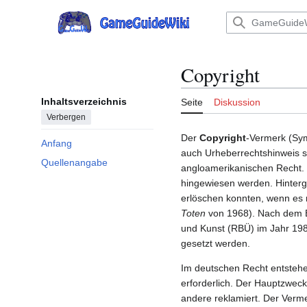
Zum
Inhalt
Hauptmenü
springen
Copyright
Inhaltsverzeichnis
Seite
Diskussion
Verbergen
Der
Copyright
-Vermerk (Sym
Anfang
auch Urheberrechtshinweis s
Quellenangabe
angloamerikanischen Recht. 
hingewiesen werden. Hinterg
erlöschen konnten, wenn es 
Toten
von 1968). Nach dem B
und Kunst (RBÜ) im Jahr 198
gesetzt werden.
Im deutschen Recht entstehe
erforderlich. Der Hauptzweck
andere reklamiert. Der Verme