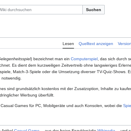
Suchen
Lesen
Quelltext anzeigen
Versio
elegenheitsspiel
) bezeichnet man ein
Computerspiel
, das sich durch s
chnet. Es dient dem kurzweiligen Zeitvertreib ohne langwieriges Erler
spiele, Match-3-Spiele oder die Umsetzung diverser TV-Quiz-Shows. Es
 notwendig.
es sind grundsätzlich kostenlos mit der Zusatzoption, Inhalte zu kaufe
fdringlicher Werbung überfüllt.
ige Casual Games für PC, Mobilgeräte und auch Konsolen, wobei die
Spi
 Artikel
Casual Game
aus der freien Enzyklopädie
Wikipedia
und st