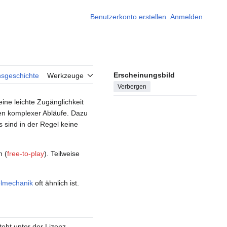
Benutzerkonto erstellen
Anmelden
Erscheinungsbild
nsgeschichte
Werkzeuge
Verbergen
eine leichte Zugänglichkeit
nen komplexer Abläufe. Dazu
 sind in der Regel keine
n (
free-to-play
). Teilweise
elmechanik
oft ähnlich ist.
eht unter der Lizenz