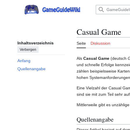
Zum
Inhalt
Hauptmenü
springen
Casual Game
Inhaltsverzeichnis
Seite
Diskussion
Verbergen
Als
Casual Game
(deutsch
G
Anfang
und schnelle Erfolge kennzei
Quellenangabe
zählen beispielsweise Karten
hohen Systemanforderungen
Eine Vielzahl der Casual Gam
sind sie mit zum Teil sehr au
Mittlerweile gibt es unzähl
Quellenangabe
Dieser Artikel basiert auf dem