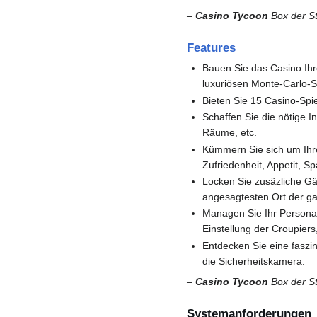
–
Casino Tycoon
Box der S
Features
Bauen Sie das Casino Ihr
luxuriösen Monte-Carlo-S
Bieten Sie 15 Casino-Spi
Schaffen Sie die nötige I
Räume, etc.
Kümmern Sie sich um Ihre
Zufriedenheit, Appetit, S
Locken Sie zusäzliche Gä
angesagtesten Ort der ga
Managen Sie Ihr Personal:
Einstellung der Croupiers,
Entdecken Sie eine faszin
die Sicherheitskamera.
–
Casino Tycoon
Box der S
Systemanforderungen