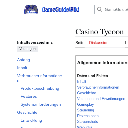
Zum
Inhalt
Hauptmenü
springen
Casino Tycoon
Inhaltsverzeichnis
Seite
Diskussion
L
Verbergen
Anfang
Allgemeine Informatio
Inhalt
Verbraucherinformatione
Daten und Fakten
Unterabschnitt Verbraucherinformationen umschalten
n
Inhalt
Verbraucherinformationen
Produktbeschreibung
Geschichte
Features
Versionen und Erweiterungen
Systemanforderungen
Gameplay
Steuerung
Geschichte
Rezensionen
Unterabschnitt Geschichte umschalten
Entwicklung
Screenshots
Weblinks