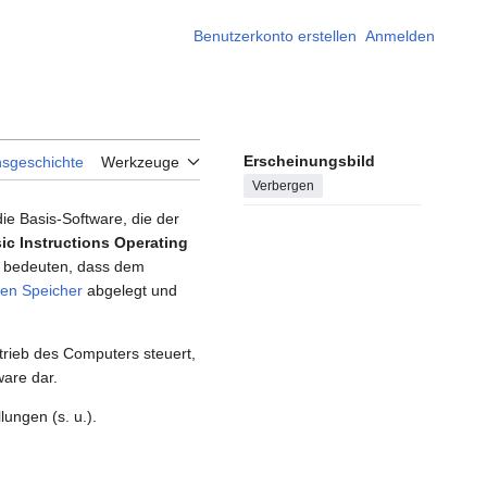
Benutzerkonto erstellen
Anmelden
Erscheinungsbild
nsgeschichte
Werkzeuge
Verbergen
ie Basis-Software, die der
ic Instructions Operating
e bedeuten, dass dem
igen Speicher
abgelegt und
etrieb des Computers steuert,
ware dar.
ungen (s. u.).