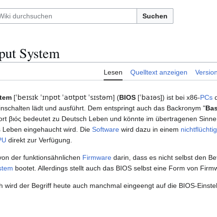
Suchen
tput System
Lesen
Quelltext anzeigen
Versio
stem
[
ˈbeɪsɪk
ˈɪnpʊt
ˈaʊtpʊt
ˈsɪstəm
] (
BIOS
[
ˈbaɪəs
]) ist bei x86-
PCs
d
nschalten lädt und ausführt. Dem entspringt auch das Backronym "
Bas
Wort βιός bedeutet zu Deutsch Leben und könnte im übertragenen Sinn
 Leben eingehaucht wird. Die
Software
wird dazu in einem
nichtflücht
PU
direkt zur Verfügung.
von der funktionsähnlichen
Firmware
darin, dass es nicht selbst den B
stem
bootet. Allerdings stellt auch das BIOS selbst eine Form von Firm
 wird der Begriff heute auch manchmal eingeengt auf die BIOS-Einstell