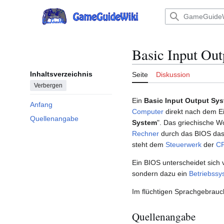
Zum
Inhalt
Hauptmenü
springen
Basic Input Ou
Inhaltsverzeichnis
Seite
Diskussion
Verbergen
Ein
Basic Input Output Sy
Anfang
Computer
direkt nach dem Ei
Quellenangabe
System
". Das griechische 
Rechner
durch das BIOS das
steht dem
Steuerwerk
der
C
Ein BIOS unterscheidet sich 
sondern dazu ein
Betriebssy
Im flüchtigen Sprachgebrauch
Quellenangabe