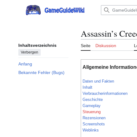
Zum
Inhalt
Hauptmenü
springen
Assassin’s Cree
Inhaltsverzeichnis
Seite
Diskussion
L
Verbergen
Anfang
Allgemeine Informatio
Bekannte Fehler (Bugs)
Daten und Fakten
Inhalt
Verbraucherinformationen
Geschichte
Gameplay
Steuerung
Rezensionen
Screenshots
Weblinks