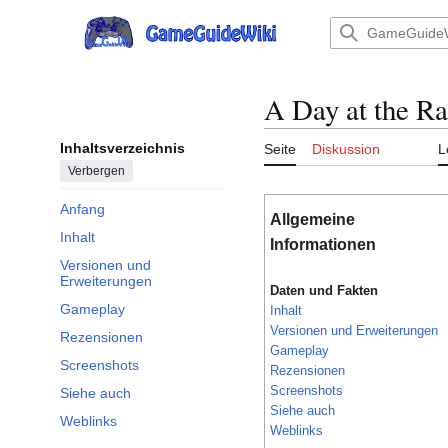
Zum
Inhalt
Hauptmenü
springen
A Day at the R
Inhaltsverzeichnis
Seite
Diskussion
L
Verbergen
Anfang
Allgemeine
Inhalt
Informationen
Versionen und
Erweiterungen
Daten und Fakten
Gameplay
Inhalt
Versionen und Erweiterungen
Rezensionen
Gameplay
Screenshots
Rezensionen
Screenshots
Siehe auch
Siehe auch
Weblinks
Weblinks