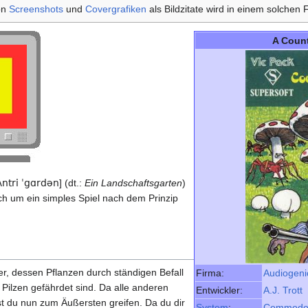
on
Screenshots
und
Covergrafiken
als Bildzitate wird in einem solchen Fa
A Coun
ʌntri
ˈgɑrdən
] (dt.:
Ein Landschaftsgarten
)
ch um ein simples Spiel nach dem Prinzip
er, dessen Pflanzen durch ständigen Befall
Firma:
Audiogeni
ilzen gefährdet sind. Da alle anderen
Entwickler:
A.J. Trott
st du nun zum Äußersten greifen. Da du dir
System
:
Commodo