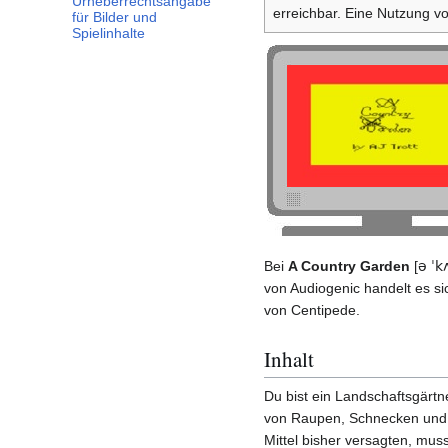
Urheberrechtsangabe
erreichbar. Eine Nutzung v
für Bilder und
Spielinhalte
Bei
A Country Garden
[
ə
ˈk
von Audiogenic handelt es si
von Centipede.
Inhalt
Du bist ein Landschaftsgärtn
von Raupen, Schnecken und P
Mittel bisher versagten, mus