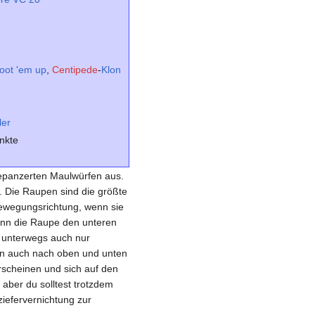
oot 'em up
,
Centipede
-
Klon
ler
nkte
n
gepanzerten Maulwürfen aus.
. Die Raupen sind die größte
ewegungsrichtung, wenn sie
 Wenn die Raupe den unteren
f unterwegs auch nur
en auch nach oben und unten
rscheinen und sich auf den
 aber du solltest trotzdem
ziefervernichtung zur