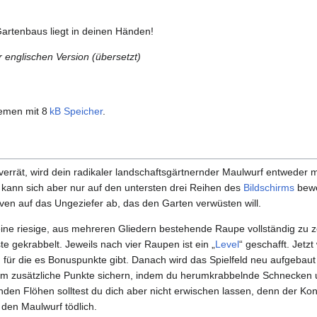
Gartenbaus liegt in deinen Händen!
 englischen Version (übersetzt)
stemen mit 8
kB
Speicher
.
errät, wird dein radikaler landschaftsgärtnernder Maulwurf entweder m
 kann sich aber nur auf den untersten drei Reihen des
Bildschirms
bewe
lven auf das Ungeziefer ab, das den Garten verwüsten will.
eine riesige, aus mehreren Gliedern bestehende Raupe vollständig zu ze
 gekrabbelt. Jeweils nach vier Raupen ist ein „
Level
“ geschafft. Jetz
 für die es Bonuspunkte gibt. Danach wird das Spielfeld neu aufgebaut
em zusätzliche Punkte sichern, indem du herumkrabbelnde Schnecken
nden Flöhen solltest du dich aber nicht erwischen lassen, denn der Kon
den Maulwurf tödlich.