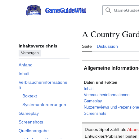
Zum
Inhalt
Hauptmenü
springen
A Country Gar
Inhaltsverzeichnis
Seite
Diskussion
Verbergen
Anfang
Allgemeine Informatio
Inhalt
Verbraucherinformatione
Daten und Fakten
Unterabschnitt Verbraucherinformationen umschalten
n
Inhalt
Verbraucherinformationen
Boxtext
Gameplay
Systemanforderungen
Nutzerreviews und -rezension
Gameplay
Screenshots
Screenshots
Dieses Spiel zählt als
Aban
Quellenangabe
Unterabschnitt Quellenangabe umschalten
Entwickler/Publisher bieten