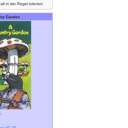
ll in der Regel toleriert.
try Garden
c
re VC 20