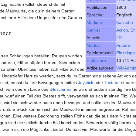
zig machen willst, steuerst du mit
Publikation:
1983
inde Maulwürfe, die du in deinem Garten
Sprache:
Englisch
mit ihrer Hilfe dem Ungeziefer den Garaus.
Medium
:
Kassette
Genre
:
Action
,
Sh
ionen
Ansicht:
2D
Modus
:
Arcade
Spieleranzahl:
Einzelspie
rten Schädlingen befallen. Raupen winden
Highscore
:
13.711 Pu
hindurch, Flöhe hüpfen herum, Schnecken
Artikelautoren:
WikiAdmi
zu allem Überfluss haben sich Pilze auf dem
Ungeziefer Herr zu werden, setzt du im Garten eine seltene Art von 
 sind, musst du ihre Bewegungen mittels
Joystick
oder
Tastatur
steuern
sich vom oberen Ende des
Bildschirms
herab und ändern ständig ihre B
aulwurf einen Teil des Biestes trifft, verwandelt es sich in einen Pilz.
t, wird sie sich wieder nach oben bewegen und sollte sie den Maulwur
rben. Zum Glück können sich die Maulwürfe in einem begrenzten Rahm
hen. Eine weitere Bedrohung stellen Flöhe dar, die aus dem Nichts e
en sind die seitlich durchs Bild kriechenden Schnecken völlig harmlos,
 wenn sich die Möglichkeit bietet. Du hast vier Maulwürfe für die Unge