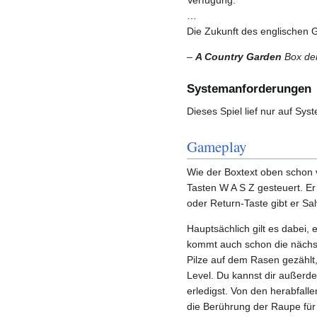
…
Die Zukunft des englischen 
–
A Country Garden
Box der
Systemanforderungen
Dieses Spiel lief nur auf Sy
Gameplay
Wie der Boxtext oben schon v
Tasten W A S Z gesteuert. Er
oder Return-Taste gibt er Sa
Hauptsächlich gilt es dabei, 
kommt auch schon die nächste
Pilze auf dem Rasen gezählt,
Level. Du kannst dir außerd
erledigst. Von den herabfalle
die Berührung der Raupe für 