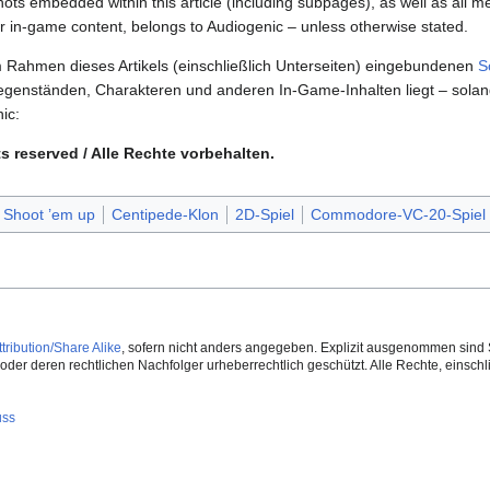
hots embedded within this article (including subpages), as well as all 
er in-game content, belongs to Audiogenic – unless otherwise stated.
m Rahmen dieses Artikels (einschließlich Unterseiten) eingebundenen
S
genständen, Charakteren und anderen In-Game-Inhalten liegt – solan
ic:
s reserved / Alle Rechte vorbehalten.
Shoot ’em up
Centipede-Klon
2D-Spiel
Commodore-VC-20-Spiel
ribution/Share Alike
, sofern nicht anders angegeben. Explizit ausgenommen sind 
der deren rechtlichen Nachfolger urheberrechtlich geschützt. Alle Rechte, einschlie
uss