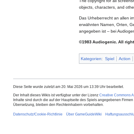
The copyright for all screens
objects, characters, and oth
Das Urheberrecht an allen i
erwähnten Namen, Orten, Ge
angegeben ist – bei Audiogen
©1983 Audiogenic. All right
Kategorien
:
Spiel
Action
Diese Seite wurde zuletzt am 20. Mai 2026 um 13:39 Uhr bearbeitet.
Der Inhalt dieses Wikis ist verfügbar unter der Lizenz
Creative Commons Att
Inhalte sind durch die auf der Hauptseite des Spiels angegebenen Firmen o
Übersetzung, bleiben den Rechteinhabern vorbehalten.
Datenschutz/Cookie-Richtlinie
Über GameGuideWiki
Haftungsausschl