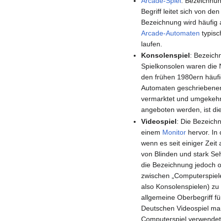
Arcade-Spiel
: Bezeichnu
Begriff leitet sich von d
Bezeichnung wird häufig 
Arcade-Automaten
typisc
laufen.
Konsolenspiel
: Bezeich
Spielkonsolen waren die 
den frühen 1980ern häufi
Automaten geschriebenen
vermarktet und umgekehrt
angeboten werden, ist di
Videospiel
: Die Bezeich
einem
Monitor
hervor. In 
wenn es seit einiger Zeit
von Blinden und stark S
die Bezeichnung jedoch o
zwischen „Computerspiele
also Konsolenspielen) zu
allgemeine Oberbegriff fü
Deutschen Videospiel man
Computerspiel verwendet