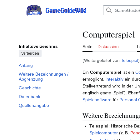
Zum
Inhalt
Hauptmenü
springen
Computerspiel
Inhaltsverzeichnis
Seite
Diskussion
L
Verbergen
(Weitergeleitet von
Telespiel
)
Anfang
Ein
Computerspiel
ist ein
C
Weitere Bezeichnungen /
ermöglicht,
interaktiv
ein dur
Abgrenzung
Stellvertretend wird in der 
Geschichte
englisch
game
‚Spiel‘). Eben
Datenbank
Spielesoftware
für
Personal 
Quellenangabe
Weitere Bezeichnung
Telespiel
: Historische B
Spielcomputer
(z. B.
Pon