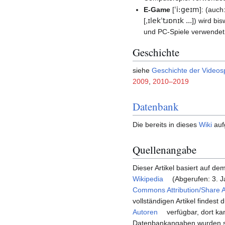
E-Game
[
ˈi:geɪm
]: (auch
[
ˌɪlekˈtɹɒnɪk ...
]) wird bi
und PC-Spiele verwendet
Geschichte
siehe
Geschichte der Videos
2009
,
2010–2019
Datenbank
Die bereits in dieses
Wiki
auf
Quellenangabe
Dieser Artikel basiert auf dem
Wikipedia
(Abgerufen: 3. J
Commons Attribution/Share A
vollständigen Artikel findest 
Autoren
verfügbar, dort ka
Datenbankangaben wurden s