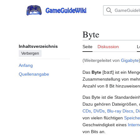
Zum
Inhalt
Hauptmenü
springen
Byte
Inhaltsverzeichnis
Seite
Diskussion
L
Verbergen
(Weitergeleitet von
Gigabyte
Anfang
Das
Byte
[
baɪt
] ist ein Meng
Quellenangabe
Zusammenstellung von mehre
Anzahl von 8 Bit hinzuweise
Das Byte ist die Standardein
Dazu gehören Dateigrößen, 
CDs
,
DVDs
,
Blu-ray Discs
,
Di
von vielen flüchtigen
Speiche
Geschwindigkeit eines
Intern
von Bits an.