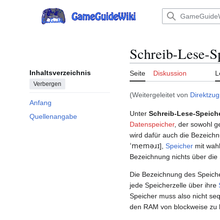
Zum
Inhalt
Hauptmenü
springen
Schreib-Lese-S
Inhaltsverzeichnis
Seite
Diskussion
L
Verbergen
(Weitergeleitet von
Direktzug
Anfang
Unter
Schreib-Lese-Speich
Quellenangabe
Datenspeicher
, der sowohl g
wird dafür auch die Bezeich
ˈmeməɹɪ
],
Speicher
mit wahl
Bezeichnung nichts über die 
Die Bezeichnung des Speiche
jede Speicherzelle über ihre
Speicher muss also nicht se
den RAM von blockweise zu 