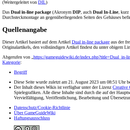
(Weitergeleitet von
DIL
)
Das
Dual in-line package
(Akronym
DIP
, auch
Dual In-Line
, kurz
Durchsteckmontage an gegenüberliegenden Seiten des Gehäuses befi
Quellenangabe
Dieser Artikel basiert auf dem Artikel
Dual in-line package
aus der fr
Originalartikels, den vollständigen Artikel findest du unter obigem Li
Abgerufen von „
https://gameguidewiki.de/index.php?title=Dual_in-
Kategorie
:
Begriff
Diese Seite wurde zuletzt am 21. August 2023 um 08:51 Uhr be
Der Inhalt dieses Wikis ist verfügbar unter der Lizenz
Creative
Spielegrafiken. Alle diese Inhalte sind durch die auf der Haupt
Vervielfältigung, Veröffentlichung, Bearbeitung und Übersetzu
Datenschutz/Cookie-Richtlinie
Über GameGuideWiki
Haftungsausschluss