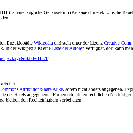
DIL
) ist eine längliche Gehäuseform (Package) für elektronische Baue
nden.
eien Enzyklopädie
Wikipedia
und steht unter der Lizenz
Creative Commo
nk. In der Wikipedia ist eine
Liste der Autoren
verfügbar, dort kann man 
line_package&oldid=84578
“
arbeitet.
 Commons Attribution/Share Alike
, sofern nicht anders angegeben. Ex
seite des Spiels angegebenen Firmen oder deren rechtlichen Nachfolger u
ng, bleiben den Rechteinhabern vorbehalten.