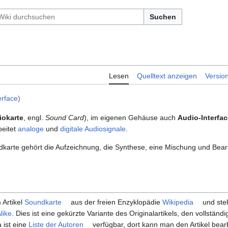
Suchen
Lesen
Quelltext anzeigen
Versio
erface
)
iokarte
, engl.
Sound Card
), im eigenen Gehäuse auch
Audio-Interfac
beitet
analoge
und
digitale
Audiosignale
.
karte gehört die Aufzeichnung, die Synthese, eine Mischung und Bea
 Artikel
Soundkarte
aus der freien Enzyklopädie
Wikipedia
und steh
like
. Dies ist eine gekürzte Variante des Originalartikels, den vollständi
 ist eine
Liste der Autoren
verfügbar, dort kann man den Artikel bear