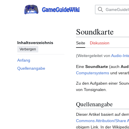
Zum
Inhalt
Hauptmenü
springen
Soundkarte
Inhaltsverzeichnis
Seite
Diskussion
Verbergen
(Weitergeleitet von
Audio-Int
Anfang
Eine
Soundkarte
(auch
Aud
Quellenangabe
Computersystems
und verar
Zu den Aufgaben einer Sound
von Tonsignalen.
Quellenangabe
Dieser Artikel basiert auf dem
Commons Attribution/Share A
obigem Link. In der Wikipedia