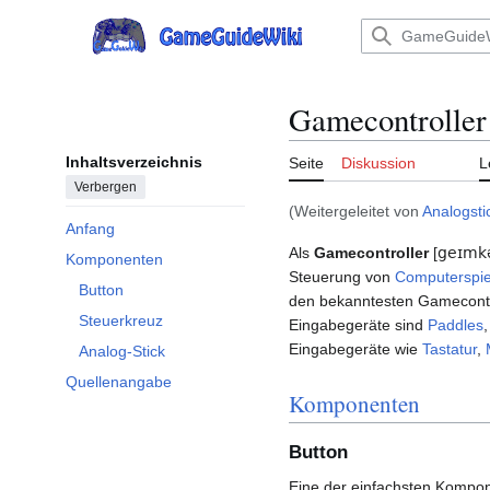
Zum
Inhalt
Hauptmenü
springen
Gamecontroller
Inhaltsverzeichnis
Seite
Diskussion
L
Verbergen
(Weitergeleitet von
Analogsti
Anfang
Als
Gamecontroller
[
geɪmkə
Komponenten
Unterabschnitt Komponenten umschalten
Steuerung von
Computerspie
Button
den bekanntesten Gamecont
Steuerkreuz
Eingabegeräte sind
Paddles
Eingabegeräte wie
Tastatur
,
Analog-Stick
Quellenangabe
Komponenten
Button
Eine der einfachsten Kompon