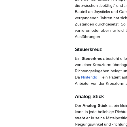
die zwischen „betätigt“ und „n
Bauteil an Joysticks und Ga
vergangenen Jahren hat sich
Zuständen durchgesetzt. So i
variieren oder aber nur leic
Ausführungen.
Steuerkreuz
Ein
Steuerkreuz
besteht effe
von einer Kreuzform überlage
Richtungseingaben belegt u
Da
Nintendo
ein Patent au
Anbieter von der Kreuzform 
Analog-Stick
Der
Analog-Stick
ist ein kl
kann in jede beliebige Richt
strebt er in seine Mittelposi
Neigungswinkel und -richtung