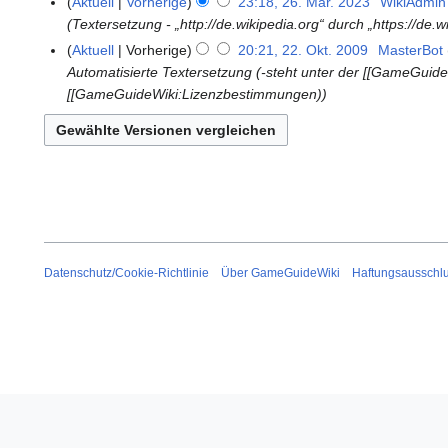
Aktuell
Vorherige
23:18, 26. Mär. 2023
WikiAdmin
2
A
Textersetzung - „http://de.wikipedia.org“ durch „https://de.w
6
u
.
Aktuell
Vorherige
20:21, 22. Okt. 2009
MasterBot
2
g
M
Automatisierte Textersetzung (-steht unter der [[GameGuid
2
u
ä
[[GameGuideWiki:Lizenzbestimmungen)
.
s
r
O
t
z
k
2
2
t
0
0
o
2
2
b
3
3
e
r
2
Datenschutz/Cookie-Richtlinie
Über GameGuideWiki
Haftungsausschl
0
0
9