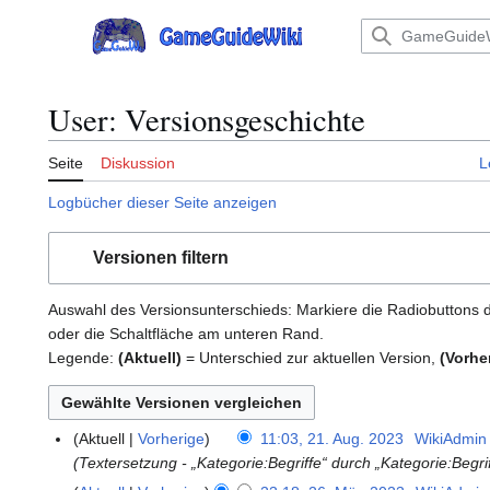
Zum
Inhalt
Hauptmenü
springen
User: Versionsgeschichte
Seite
Diskussion
L
Logbücher dieser Seite anzeigen
Versionen filtern
Auswahl des Versionsunterschieds: Markiere die Radiobuttons 
oder die Schaltfläche am unteren Rand.
Legende:
(Aktuell)
= Unterschied zur aktuellen Version,
(Vorhe
Aktuell
Vorherige
11:03, 21. Aug. 2023
WikiAdmin
2
Textersetzung - „Kategorie:Begriffe“ durch „Kategorie:Begrif
1
.