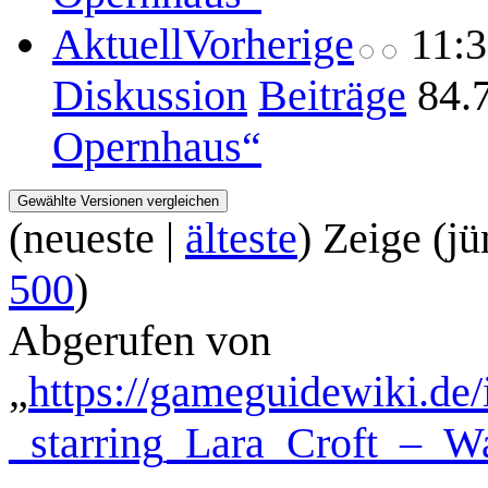
Aktuell
Vorherige
11:
Diskussion
Beiträge
84.
Opernhaus“
(
neueste
|
älteste
) Zeige (
jü
500
)
Abgerufen von
„
https://gameguidewiki.de
_starring_Lara_Croft_–_Wa