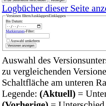
In die Seitenleiste verschieben
Verbergen
Logbücher dieser Seite anz
Versionen filtern
Ausklappen
Einklappen
Bis Datum:
Markierungs
-Filter:
Auswahl umkehren
Versionen anzeigen
Auswahl des Versionsunter
zu vergleichenden Versione
Schaltfläche am unteren R
Legende:
(Aktuell)
= Unter
(Vorherige)
= Unterschied 