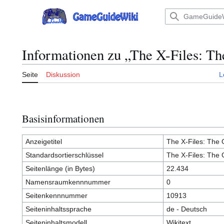
Zum
Inhalt
Hauptmenü
springen
Informationen zu „The X-Files: T
Seite
Diskussion
L
Basisinformationen
Anzeigetitel
The X-Files: The 
Standardsortierschlüssel
The X-Files: The 
Seitenlänge (in Bytes)
22.434
Namensraumkennnummer
0
Seitenkennnummer
10913
Seiteninhaltssprache
de - Deutsch
Seiteninhaltsmodell
Wikitext