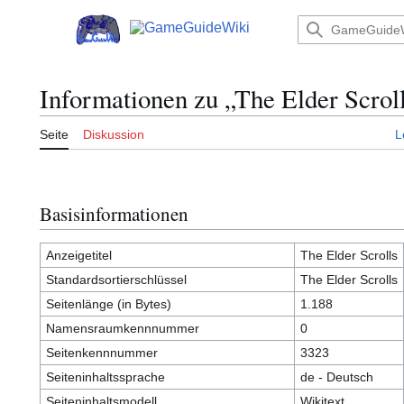
Zum
Inhalt
Hauptmenü
springen
Informationen zu „The Elder Scrol
Seite
Diskussion
L
Basisinformationen
Anzeigetitel
The Elder Scrolls
Standardsortierschlüssel
The Elder Scrolls
Seitenlänge (in Bytes)
1.188
Namensraumkennnummer
0
Seitenkennnummer
3323
Seiteninhaltssprache
de - Deutsch
Seiteninhaltsmodell
Wikitext